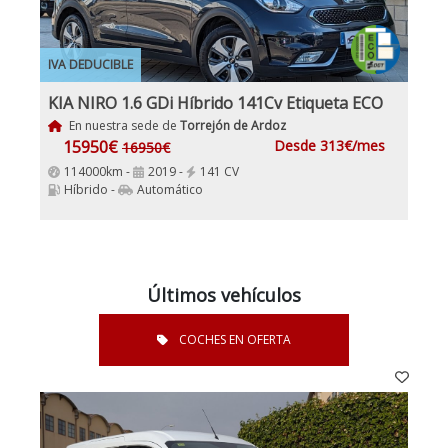
IVA DEDUCIBLE
KIA NIRO 1.6 GDi Híbrido 141Cv Etiqueta ECO
En nuestra sede de
Torrejón de Ardoz
15950€
Desde 313€/mes
16950€
114000km -
2019 -
141 CV
Híbrido -
Automático
Últimos vehículos
COCHES EN OFERTA