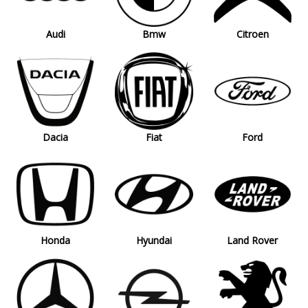
Audi
Bmw
Citroen
Dacia
Fiat
Ford
Honda
Hyundai
Land Rover