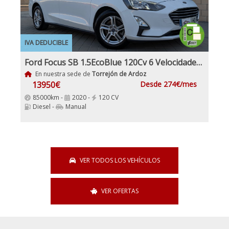
IVA DEDUCIBLE
Ford Focus SB 1.5EcoBlue 120Cv 6 Velocidades 5 Puertas, Etiqueta Medioambiental C IVA y garantía Inc Nacional
En nuestra sede de
Torrejón de Ardoz
13950€
Desde 274€/mes
85000km -
2020 -
120 CV
Diesel -
Manual
VER TODOS LOS VEHÍCULOS
VER OFERTAS