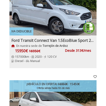
IVA DEDUCIBLE
Ford Transit Connect Van 1.5EcoBlue Sport 210 S&S 120Cv L2 Etiqueta C IVA y Garantía Incl
En nuestra sede de
Torrejón de Ardoz
15950€
Desde 313€/mes
16950€
157000km -
2020 -
120 CV
Diesel -
Manual
¡VEHÍCULO EN OFERTA!
16950€
· 15450€
Oferta válida hasta fin de mes