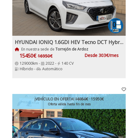
HYUNDAI IONIQ 1.6GDI HEV Tecno DCT Hybrido Enchufable y Gasolina
En nuestra sede de
Torrejón de Ardoz
15450€
Desde 303€/mes
16950€
129000km -
2022 -
140 CV
Híbrido -
Automático
¡VEHÍCULO EN OFERTA!
16950€
· 15950€
Oferta válida hasta fin de mes