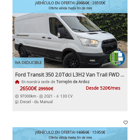
¡VEHÍCULO EN OFERTA!
29950€
· 26500€
Oferta válida hasta fin de mes
IVA DEDUCIBLE
Ford Transit 350 2.0Tdci L3H2 Van Trail FWD MHEV furgón FWD 130Cv, 6 Velocidades, Etiqueta medioambiental ECO
En nuestra sede de
Torrejón de Ardoz
26500€
Desde 520€/mes
29950€
97000km -
2021 -
130 CV
Diesel -
Manual
¡VEHÍCULO EN OFERTA!
16950€
· 15950€
Oferta válida hasta fin de mes