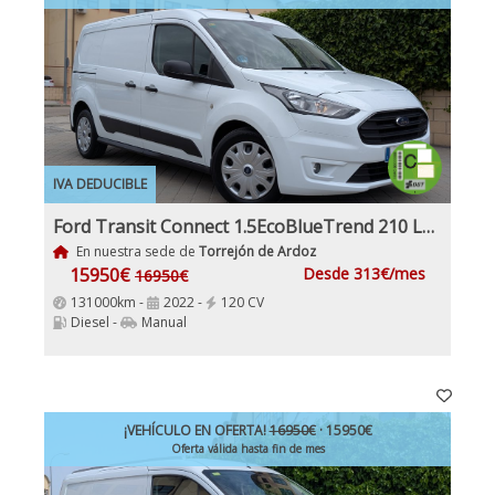
IVA DEDUCIBLE
Ford Transit Connect 1.5EcoBlueTrend 210 L2 4 Puertas 120Cv IVA y Garantía Inc Etiqueta C
En nuestra sede de
Torrejón de Ardoz
15950€
Desde 313€/mes
16950€
131000km -
2022 -
120 CV
Diesel -
Manual
¡VEHÍCULO EN OFERTA!
16950€
· 15950€
Oferta válida hasta fin de mes