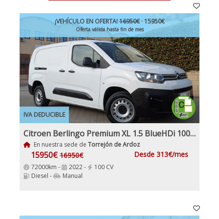
¡VEHÍCULO EN OFERTA!
16950€
· 15950€
Oferta válida hasta fin de mes
IVA DEDUCIBLE
Citroen Berlingo Premium XL 1.5 BlueHDi 100Cv Etiqueta C IVA Garantía Incl Nacional
En nuestra sede de
Torrejón de Ardoz
15950€
Desde 313€/mes
16950€
72000km -
2022 -
100 CV
Diesel -
Manual