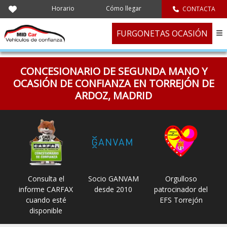
Horario
Cómo llegar
CONTACTA
FURGONETAS OCASIÓN
Turismos, furgonetas y vehículos industriales
Encuentra un vehículo adaptado a tu actividad o a tu vida diaria.
CONCESIONARIO DE SEGUNDA MANO Y
Marca
Todas las marcas
OCASIÓN DE CONFIANZA EN TORREJÓN DE
ARDOZ, MADRID
Modelo
Todos los modelos
Precio
Precio hasta
BUSCAR COCHES
VER TODOS LOS COCHES
Consulta el
Socio GANVAM
Orgulloso
informe CARFAX
desde 2010
patrocinador del
cuando esté
EFS Torrejón
disponible