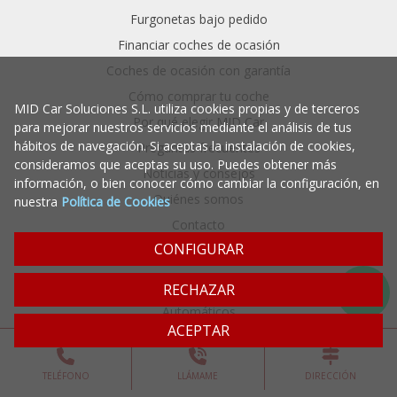
Furgonetas bajo pedido
Financiar coches de ocasión
Coches de ocasión con garantía
Cómo comprar tu coche
MID Car Soluciones S.L. utiliza cookies propias y de terceros
Por qué elegir MID Car
para mejorar nuestros servicios mediante el análisis de tus
hábitos de navegación. Si aceptas la instalación de cookies,
Preguntas frecuentes
consideramos que aceptas su uso. Puedes obtener más
Noticias y consejos
información, o bien conocer cómo cambiar la configuración, en
Quiénes somos
nuestra
Política de Cookies
Contacto
CONFIGURAR
Coches por tipo
RECHAZAR
Automáticos
ACEPTAR
Etiqueta 0
Etiqueta ECO
TELÉFONO
LLÁMAME
DIRECCIÓN
Etiqueta C