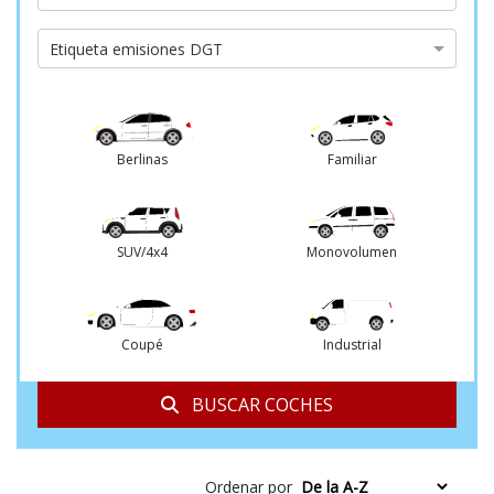
de
cambio
Etiqueta
Etiqueta emisiones DGT
emisiones
DGT
Berlinas
Familiar
SUV/4x4
Monovolumen
Coupé
Industrial
BUSCAR COCHES
Ordenar por