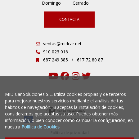
Domingo
Cerrado
CONTACTA
ventas@midcar.net
910 023 016
687 249 385
/
617 72 80 87
MID Car Soluciones S.L. utiliza cookies propias y de terceros
para mejorar nuestros servicios mediante el análisis de tus
hábitos de navegación. Si aceptas la instalación de cookies,
consideramos que aceptas su uso. Puedes obtener más
Financiado por la Unión Europea - Next Generation EU
información, o bien conocer cómo cambiar la configuración, en
nuestra
Política de Cookies
Política de privacidad