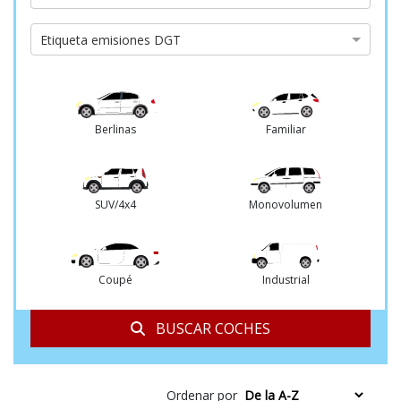
de
cambio
Etiqueta
Etiqueta emisiones DGT
emisiones
DGT
Berlinas
Familiar
SUV/4x4
Monovolumen
Coupé
Industrial
BUSCAR COCHES
Ordenar por