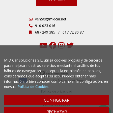
ventas@midcar.net
910 023 016
687 249 385
/
617 72 80 87
MID Car Soluciones S.L. utiliza cookies propias y de terceros
para mejorar nuestros servicios mediante el análisis de tus
hábitos de navegación. Si aceptas la instalación de cookies,
consideramos que aceptas su uso. Puedes obtener más
Financiado por la Unión Europea - Next Generation EU
información, o bien conocer cómo cambiar la configuración, en
nuestra
Política de Cookies
Política de privacidad
Aviso legal
CONFIGURAR
Política de cookies
RECHAZAR