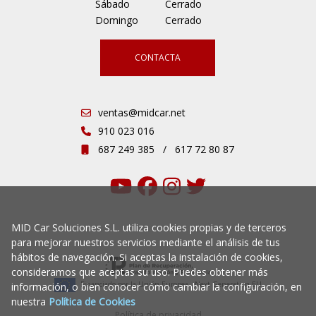
Sábado
Cerrado
Domingo
Cerrado
CONTACTA
ventas@midcar.net
910 023 016
687 249 385
/
617 72 80 87
MID Car Soluciones S.L. utiliza cookies propias y de terceros
para mejorar nuestros servicios mediante el análisis de tus
hábitos de navegación. Si aceptas la instalación de cookies,
consideramos que aceptas su uso. Puedes obtener más
Financiado por la Unión Europea - Next Generation EU
información, o bien conocer cómo cambiar la configuración, en
nuestra
Política de Cookies
Política de privacidad