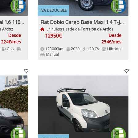
IVA DEDUCIBLE
Dacia Dokker Van Essential 1.6 110Cv GLP Híbrido IVA y Garantía Incl Nacional
Fiat Doblo Cargo Base Maxi 1.4 T-JET Natu Power CNG 4P
e Ardoz
En nuestra sede de
Torrejón de Ardoz
Desde
12950€
Desde
224€/mes
254€/mes
-
Gas -
123000km -
2020 -
120 CV -
Híbrido -
Manual