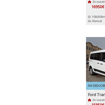
En nuest
16950€
108000km
Manual
IVA DEDUCIB
En nuest