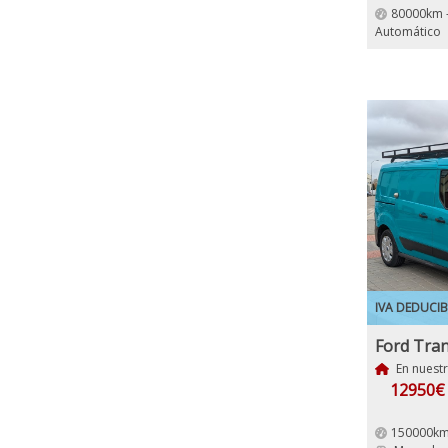
80000km 
Automático
IVA DEDUCIB
En nuest
12950€
150000km