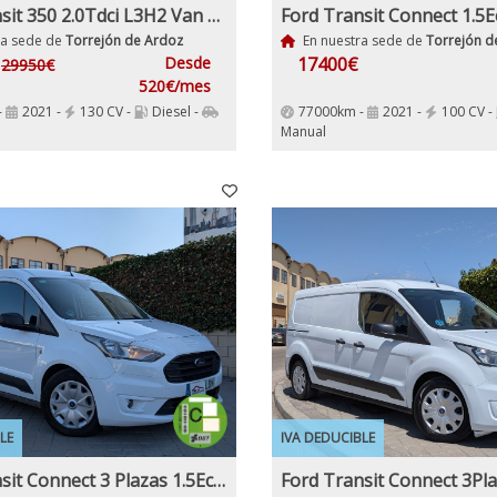
Ford Transit 350 2.0Tdci L3H2 Van Trail FWD MHEV furgón FWD 130Cv, 6 Velocidades, Etiqueta medioambiental ECO
ra sede de
Torrejón de Ardoz
En nuestra sede de
Torrejón d
€
Desde
17400€
29950€
520€/mes
-
2021 -
130 CV -
Diesel -
77000km -
2021 -
100 CV -
Manual
LE
IVA DEDUCIBLE
Ford Transit Connect 3 Plazas 1.5EcoBlueTrend 210 L2 4 Puertas 100Cv IVA y Garantía Inc Etiqueta C