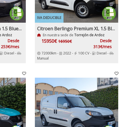
IVA DEDUCIBLE
Citroen Berlingo Premium 1.5 BlueHDi 100Cv IVA y Garantía Inc Nacional 1Dueño
Citroen Berlingo Premium XL 1.5 BlueHDi 100Cv Etiqueta C IVA Garantía Incl Nacional
e Ardoz
En nuestra sede de
Torrejón de Ardoz
Desde
15950€
Desde
16950€
253€/mes
313€/mes
Diesel -
72000km -
2022 -
100 CV -
Diesel -
Manual