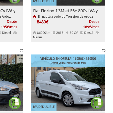
IVA DEDUCIBLE
Fiat Fiorino 1.3Mjet E6+ 80Cv IVA y garantía Inc Etiqueta C
Fiat Fiorino 1.3Mjet E6+ 80Cv IVA y garantía Incl Etiqueta C
e Ardoz
En nuestra sede de
Torrejón de Ardoz
Desde
8450€
Desde
195€/mes
189€/mes
Diesel -
86000km -
2018 -
80 CV -
Diesel -
Manual
¡VEHÍCULO EN OFERTA!
16950€
· 15950€
Oferta válida hasta fin de mes
IVA DEDUCIBLE