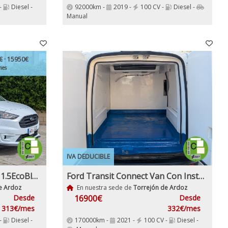
-
Diesel -
92000km -
2019 -
100 CV -
Diesel -
Manual
€
· 15950€
mes
IVA DEDUCIBLE
Ford Transit Connect Van 1.5EcoBlue Sport 210 S&S 120Cv L2 Etiqueta C IVA y Garantía Incl
Ford Transit Connect Van Con Instalacion Frio 1.5EcoBlue Etiqueta C IVA y Garantía Incl Trend 210 S&S Trend L2 3Plazas 6 Velocidades
e Ardoz
En nuestra sede de
Torrejón de Ardoz
Desde
16900€
Desde
313€/mes
332€/mes
-
Diesel -
170000km -
2021 -
100 CV -
Diesel -