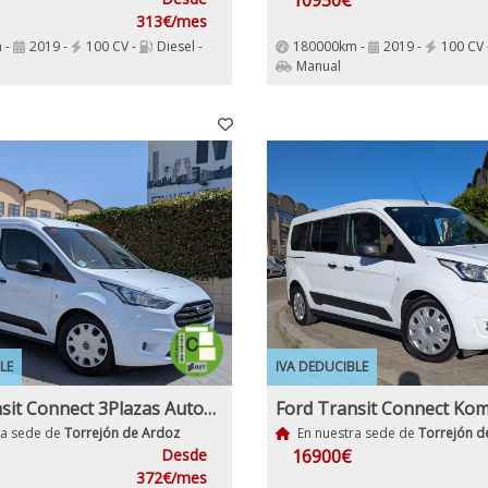
10950€
313€/mes
 -
2019 -
100 CV -
Diesel -
180000km -
2019 -
100 CV 
Manual
LE
IVA DEDUCIBLE
Ford Transit Connect 3Plazas Automatica 1.5EcoBlue 120Cv Etiqueta C IVA y Garantia Inc
ra sede de
Torrejón de Ardoz
En nuestra sede de
Torrejón d
Desde
16900€
372€/mes