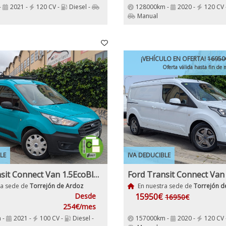
-
2021 -
120 CV -
Diesel -
128000km -
2020 -
120 CV 
Manual
¡VEHÍCULO EN OFERTA!
16950
Oferta válida hasta fin de 
LE
IVA DEDUCIBLE
Ford Transit Connect Van 1.5EcoBlue Trend 210 S&S Trend L2, 6 Vel Etiqueta C IVA y garantía Incl
ra sede de
Torrejón de Ardoz
En nuestra sede de
Torrejón d
Desde
15950€
16950€
254€/mes
 -
2021 -
100 CV -
Diesel -
157000km -
2020 -
120 CV 