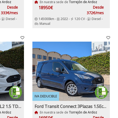
e Ardoz
En nuestra sede de
Torrejón de Ardoz
Desde
18950€
Desde
333€/mes
372€/mes
-
Diesel -
145000km -
2022 -
120 CV -
Diesel -
Manual
IVA DEDUCIBLE
Ford Transit Connect 210 L2 1.5 TDCi 100 5 Puertas 6 Velocidades Etiqueta medioambiental C
Ford Transit Connect 3Plazas 1.5EcoBlueTrend 240 L2 4 Puertas 100Cv 6 Velocidades Etiqueta medioambiental C
e Ardoz
En nuestra sede de
Torrejón de Ardoz
Desde
Desde