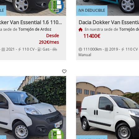
LE
IVA DEDUCIBLE
Dacia Dokker Van Essential 1.6 110Cv GLP Híbrido ECO,
ra sede de
Torrejón de Ardoz
En nuestra sede de
Torrejón d
Desde
11400€
292€/mes
-
2021 -
110 CV -
Gas -
111000km -
2019 -
110 CV 
Manual