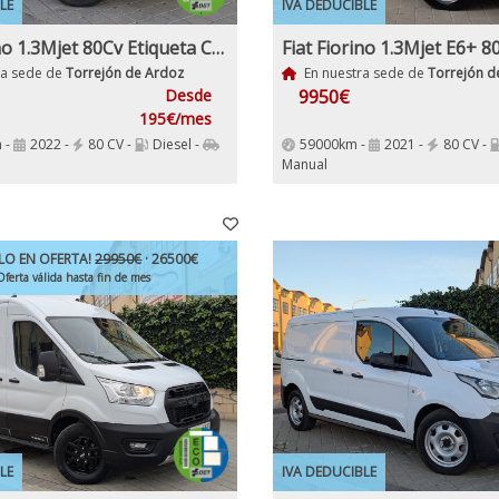
LE
IVA DEDUCIBLE
Fiat Fiorino 1.3Mjet 80Cv Etiqueta C IVA y Garantía Incluido
ra sede de
Torrejón de Ardoz
En nuestra sede de
Torrejón d
Desde
9950€
195€/mes
 -
2022 -
80 CV -
Diesel -
59000km -
2021 -
80 CV -
Manual
LO EN OFERTA!
29950€
· 26500€
Oferta válida hasta fin de mes
LE
IVA DEDUCIBLE