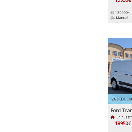
15950€
186000km
Manual
IVA DEDUCIB
En nuest
18950€