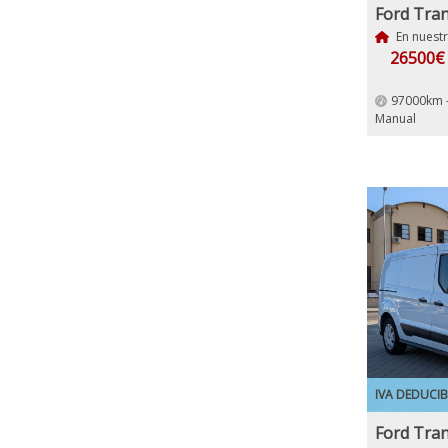
En nuest
26500
97000km 
Manual
IVA DEDUCIB