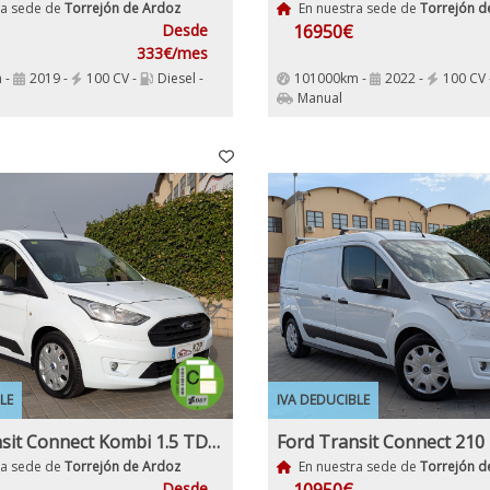
ra sede de
Torrejón de Ardoz
En nuestra sede de
Torrejón d
Desde
16950€
333€/mes
 -
2019 -
100 CV -
Diesel -
101000km -
2022 -
100 CV 
Manual
LE
IVA DEDUCIBLE
Ford Transit Connect Kombi 1.5 TDCi 100Cv Trend 230 L2 5 Puertas
ra sede de
Torrejón de Ardoz
En nuestra sede de
Torrejón d
Desde