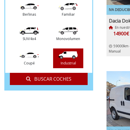
IVA DEDUCIB
Berlinas
Familiar
En nuest
14900€
SUV/4x4
Monovolumen
59000km 
Manual
Coupé
Industrial
BUSCAR COCHES