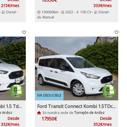
16950€
215€/mes
333€/mes
-
Diesel -
100000km -
2022 -
100 CV -
Diesel -
Manual
IVA DEDUCIBLE
Ford Transit Connect Kombi 1.5 Tdci S/s Trend 230 L2 120Cv 6 Velocidades Etiqueta medioambiental C IVA y garantía Incl
Ford Transit Connect Kombi 1.5TDci 100Cv Trend 230 L2 (M1)
e Ardoz
En nuestra sede de
Torrejón de Ardoz
Desde
17950€
Desde
332€/mes
352€/mes