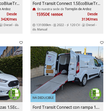
Ford Transit Connect 1.5EcoBlueTrend 210 L2 4 Puertas 100Cv Nacional IVA y Garantía Incl Etiqueta C
Ford Transit Connect 1.5EcoBlueTrend 210 L2 4 Puertas 120Cv IVA y Garantía Inc Etiqueta C
e Ardoz
En nuestra sede de
Torrejón de Ardoz
Desde
15950€
Desde
16950€
342€/mes
313€/mes
Diesel -
131000km -
2022 -
120 CV -
Diesel -
Manual
IVA DEDUCIBLE
Ford Transit Connect 3Plazas 1.5EcoBlueTrend 210 L2 4 Puertas 100Cv IVA y Garantía Inc Etiqueta C
Ford Transit Connect con rampa 1.5EcoBlueTrend 210 L2 4 Puertas 120Cv 6 Velocidades 3 Plazas