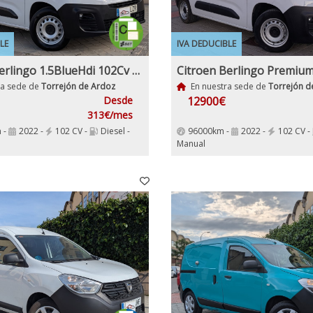
LE
IVA DEDUCIBLE
Citroen Berlingo 1.5BlueHdi 102Cv 6 Velocidades Etiqueta C IVA y Garantía Incl Nacional Historial mantenimiento
ra sede de
Torrejón de Ardoz
En nuestra sede de
Torrejón d
Desde
12900€
313€/mes
 -
2022 -
102 CV -
Diesel -
96000km -
2022 -
102 CV -
Manual