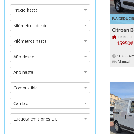
Precio
Precio hasta
hasta
IVA DEDUCIB
Kilómetros
Kilómetros desde
desde
En nuest
Kilómetros
Kilómetros hasta
15950€
hasta
Año
102000km
Año desde
desde
Manual
Año
Año hasta
hasta
Tipo
Combustible
de
combustible
Tipo
Cambio
de
cambio
Etiqueta
Etiqueta emisiones DGT
emisiones
DGT