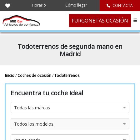
Horario
Cómo llegar
CONTACTA
FURGONETAS OCASIÓN
Todoterrenos de segunda mano en
Madrid
Inicio
/
Coches de ocasión
/
Todoterrenos
Encuentra tu coche ideal
Marca
Todas las marcas
Modelo
Todos los modelos
Precio