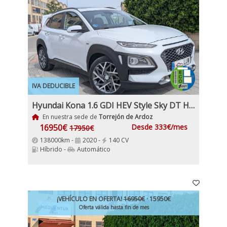
IVA DEDUCIBLE
Hyundai Kona 1.6 GDI HEV Style Sky DT Hybrido Etiqueta ECO IVA y Garantía Incl
En nuestra sede de
Torrejón de Ardoz
16950€
Desde 333€/mes
17950€
138000km -
2020 -
140 CV
Híbrido -
Automático
¡VEHÍCULO EN OFERTA!
16950€
· 15950€
Oferta válida hasta fin de mes