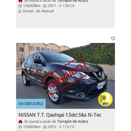
En nuestra sede de
Torrejón de Ardoz
136000km -
2017 -
130 CV
Diesel -
Manual
VENDIDO
IVA DEDUCIBLE
NISSAN T.T. Qashqai 1.5dci S&s N-Tec
En nuestra sede de
Torrejón de Ardoz
156000km -
2015 -
110 CV