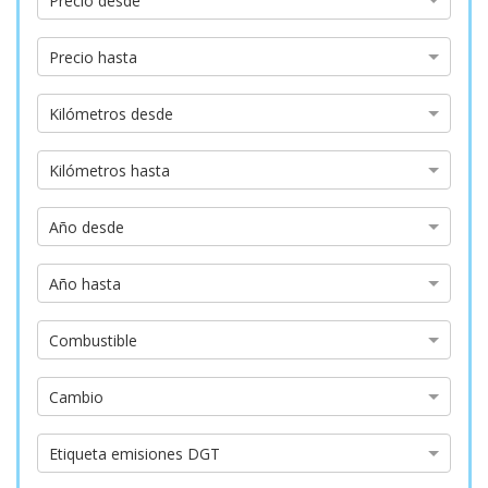
Precio desde
desde
Precio
Precio hasta
hasta
Kilómetros
Kilómetros desde
desde
Kilómetros
Kilómetros hasta
hasta
Año
Año desde
desde
Año
Año hasta
hasta
Tipo
Combustible
de
combustible
Tipo
Cambio
de
cambio
Etiqueta
Etiqueta emisiones DGT
emisiones