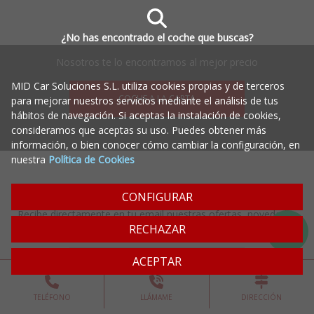
¿No has encontrado el coche que buscas?
Nosotros te lo encontramos al mejor precio
MID Car Soluciones S.L. utiliza cookies propias y de terceros
COCHE A LA CARTA
para mejorar nuestros servicios mediante el análisis de tus
hábitos de navegación. Si aceptas la instalación de cookies,
consideramos que aceptas su uso. Puedes obtener más
información, o bien conocer cómo cambiar la configuración, en
nuestra
Política de Cookies
Boletín de ofertas
CONFIGURAR
Recibe directamente en tu email nuestras ofertas, novedades
RECHAZAR
y noticias cada mes.
ACEPTAR
TELÉFONO
LLÁMAME
DIRECCIÓN
Acepto recibir comunicaciones comerciales de MID Car a