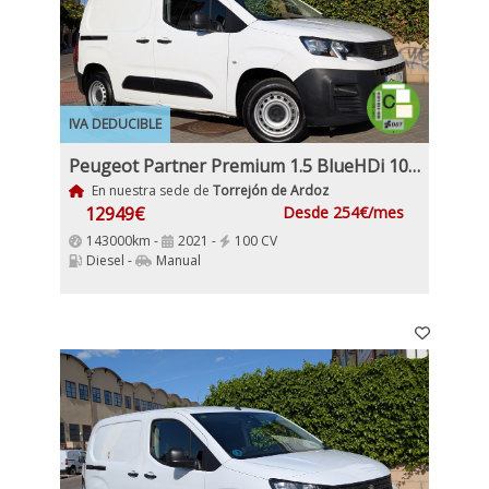
IVA DEDUCIBLE
Peugeot Partner Premium 1.5 BlueHDi 100Cv 3 Plazas con Doble puerta lateral Pantalla tactíl Apple CarPlay y Android Auto IVA y Garantía Inc
En nuestra sede de
Torrejón de Ardoz
12949€
Desde 254€/mes
143000km -
2021 -
100 CV
Diesel -
Manual