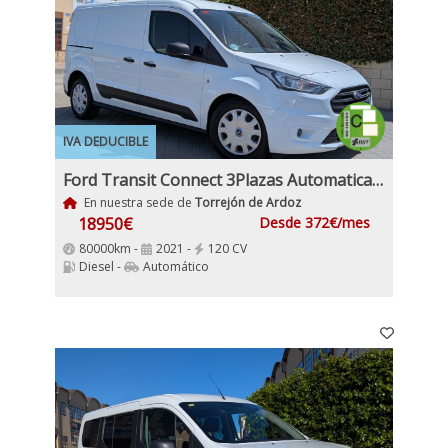
IVA DEDUCIBLE
Ford Transit Connect 3Plazas Automatica 1.5EcoBlue 120Cv Etiqueta C IVA y Garantia Inc
En nuestra sede de
Torrejón de Ardoz
18950€
Desde 372€/mes
80000km -
2021 -
120 CV
Diesel -
Automático