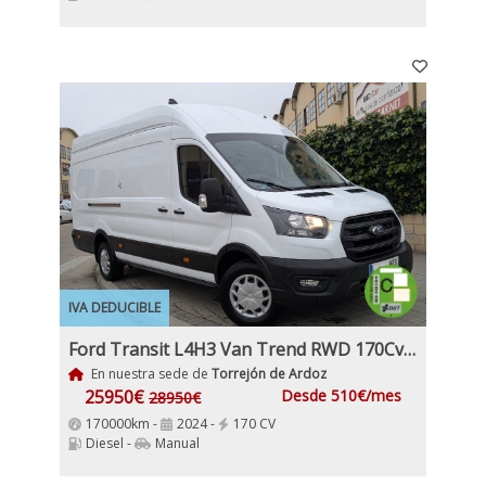
IVA DEDUCIBLE
Ford Transit L4H3 Van Trend RWD 170Cv Nacional IVA y Garantía Incl Etiqueta C
En nuestra sede de
Torrejón de Ardoz
25950€
Desde 510€/mes
28950€
170000km -
2024 -
170 CV
Diesel -
Manual