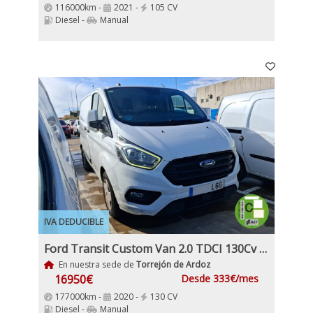
116000km -
2021 -
105 CV
Diesel -
Manual
IVA DEDUCIBLE
Ford Transit Custom Van 2.0 TDCI 130Cv 320 L1 Etiqueta C IVA y Garantía Incl
En nuestra sede de
Torrejón de Ardoz
16950€
Desde 333€/mes
177000km -
2020 -
130 CV
Diesel -
Manual