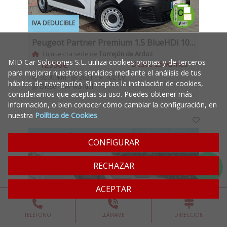
IVA DEDUCIBLE
Peugeot Partner Premium 1.5 BlueHDi 100Cv IVA y Garantía Incl Etiqueta C
En nuestra sede de
Torrejón de Ardoz
MID Car Soluciones S.L. utiliza cookies propias y de terceros
12950€
Desde 254€/mes
para mejorar nuestros servicios mediante el análisis de tus
92000km -
2021 -
102 CV
hábitos de navegación. Si aceptas la instalación de cookies,
Diesel -
Manual
consideramos que aceptas su uso. Puedes obtener más
información, o bien conocer cómo cambiar la configuración, en
nuestra
Política de Cookies
¡VEHÍCULO EN OFERTA!
14950€
· 13900€
CONFIGURAR
Oferta válida hasta fin de mes
RECHAZAR
ACEPTAR
TELÉFONO
LLÁMAME
DIRECCIÓN