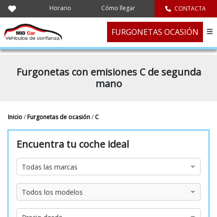
Horario
Cómo llegar
CONTACTA
FURGONETAS OCASIÓN
Furgonetas con emisiones C de segunda
mano
Inicio
/
Furgonetas de ocasión
/
C
Encuentra tu coche ideal
Marca
Todas las marcas
Modelo
Todos los modelos
Precio