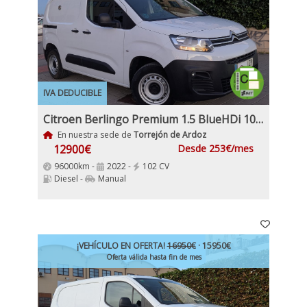
IVA DEDUCIBLE
Citroen Berlingo Premium 1.5 BlueHDi 100Cv IVA y Garantía Inc Nacional 1Dueño
En nuestra sede de
Torrejón de Ardoz
12900€
Desde 253€/mes
96000km -
2022 -
102 CV
Diesel -
Manual
¡VEHÍCULO EN OFERTA!
16950€
· 15950€
Oferta válida hasta fin de mes