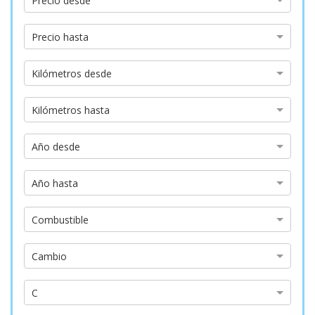
Precio desde
desde
Precio
Precio hasta
hasta
Kilómetros
Kilómetros desde
desde
Kilómetros
Kilómetros hasta
hasta
Año
Año desde
desde
Año
Año hasta
hasta
Tipo
Combustible
de
combustible
Tipo
Cambio
de
cambio
Etiqueta
C
emisiones