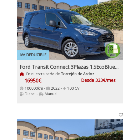
IVA DEDUCIBLE
Ford Transit Connect 3Plazas 1.5EcoBlueTrend 240 L2 4 Puertas 100Cv 6 Velocidades Etiqueta medioambiental C
En nuestra sede de
Torrejón de Ardoz
16950€
Desde 333€/mes
100000km -
2022 -
100 CV
Diesel -
Manual