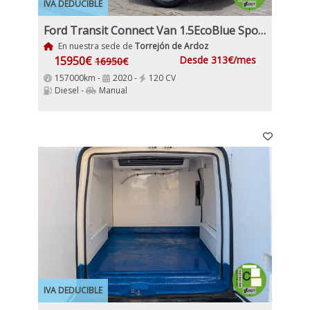
IVA DEDUCIBLE
Ford Transit Connect Van 1.5EcoBlue Sport 210 S&S 120Cv L2 Etiqueta C IVA y Garantía Incl
En nuestra sede de
Torrejón de Ardoz
15950€
Desde 313€/mes
16950€
157000km -
2020 -
120 CV
Diesel -
Manual
IVA DEDUCIBLE