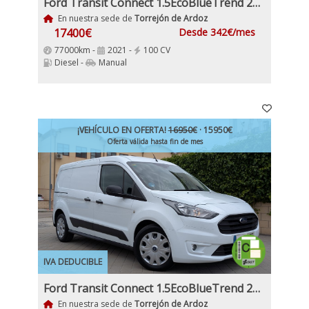
Ford Transit Connect 1.5EcoBlueTrend 210 L2 4 Puertas 100Cv Nacional IVA y Garantía Incl Etiqueta C
En nuestra sede de
Torrejón de Ardoz
17400€
Desde 342€/mes
77000km -
2021 -
100 CV
Diesel -
Manual
¡VEHÍCULO EN OFERTA!
16950€
· 15950€
Oferta válida hasta fin de mes
IVA DEDUCIBLE
Ford Transit Connect 1.5EcoBlueTrend 210 L2 4 Puertas 120Cv IVA y Garantía Inc Etiqueta C
En nuestra sede de
Torrejón de Ardoz