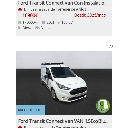
Ford Transit Connect Van Con Instalacion Frio 1.5EcoBlue Etiqueta C IVA y Garantía Incl Trend 210 S&S Trend L2 3Plazas 6 Velocidades
En nuestra sede de
Torrejón de Ardoz
16900€
Desde 332€/mes
170000km -
2021 -
100 CV
Diesel -
Manual
IVA DEDUCIBLE
Ford Transit Connect Van VAN 1.5EcoBlue 100Cv TREND 210 L2 3 Plazas Etiqueta C IVA y Garantía Incl
En nuestra sede de
Torrejón de Ardoz