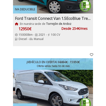
IVA DEDUCIBLE
Ford Transit Connect Van 1.5EcoBlue Trend 210 S&S Trend L2, 6 Vel Etiqueta C IVA y garantía Incl
En nuestra sede de
Torrejón de Ardoz
12950€
Desde 254€/mes
150000km -
2021 -
100 CV
Diesel -
Manual
¡VEHÍCULO EN OFERTA!
16950€
· 15950€
Oferta válida hasta fin de mes