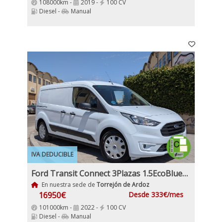
108000km -
2019 -
100 CV
Diesel -
Manual
IVA DEDUCIBLE
Ford Transit Connect 3Plazas 1.5EcoBlueTrend 210 L2 4 Puertas 100Cv IVA y Garantía Inc Etiqueta C
En nuestra sede de
Torrejón de Ardoz
16950€
Desde 333€/mes
101000km -
2022 -
100 CV
Diesel -
Manual