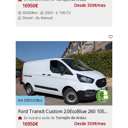
16950€
Desde 333€/mes
92000km -
2020 -
100 CV
Diesel -
Manual
IVA DEDUCIBLE
Ford Transit Custom 2.0EcoBlue 260 105Cv Etiqueta medioambiental C IVA y Garantía Incl
En nuestra sede de
Torrejón de Ardoz
16950€
Desde 333€/mes