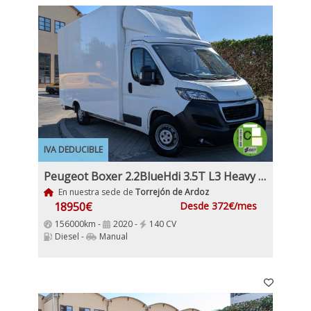
IVA DEDUCIBLE
Peugeot Boxer 2.2BlueHdi 3.5T L3 Heavy 140Cv Cabina IVA y garantía Etiqueta C
En nuestra sede de
Torrejón de Ardoz
18950€
Desde 372€/mes
156000km -
2020 -
140 CV
Diesel -
Manual