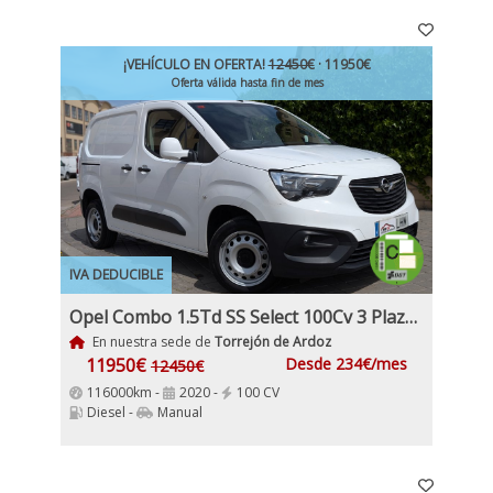
¡VEHÍCULO EN OFERTA!
12450€
· 11950€
Oferta válida hasta fin de mes
IVA DEDUCIBLE
Opel Combo 1.5Td SS Select 100Cv 3 Plazas Etiqueta C IVA y Garantía Incl
En nuestra sede de
Torrejón de Ardoz
11950€
Desde 234€/mes
12450€
116000km -
2020 -
100 CV
Diesel -
Manual