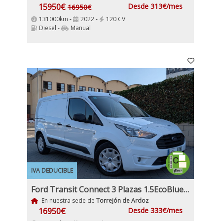
15950€
Desde 313€/mes
16950€
131000km -
2022 -
120 CV
Diesel -
Manual
IVA DEDUCIBLE
Ford Transit Connect 3 Plazas 1.5EcoBlueTrend 210 L2 4 Puertas 100Cv IVA y Garantía Inc Etiqueta C
En nuestra sede de
Torrejón de Ardoz
16950€
Desde 333€/mes