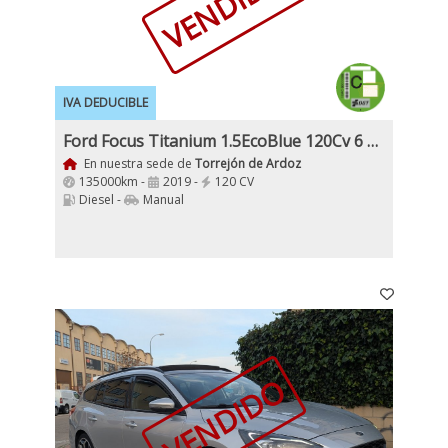
VENDIDO
IVA DEDUCIBLE
Ford Focus Titanium 1.5EcoBlue 120Cv 6 Velocidades 5 Puertas Nacional Etiqueta C Faros Led IVA y Garantía incl
En nuestra sede de
Torrejón de Ardoz
135000km -
2019 -
120 CV
Diesel -
Manual
VENDIDO