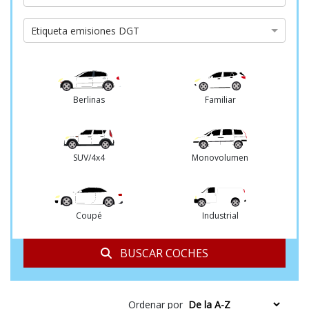
de
cambio
Etiqueta
Etiqueta emisiones DGT
emisiones
DGT
Berlinas
Familiar
SUV/4x4
Monovolumen
Coupé
Industrial
BUSCAR COCHES
Ordenar por