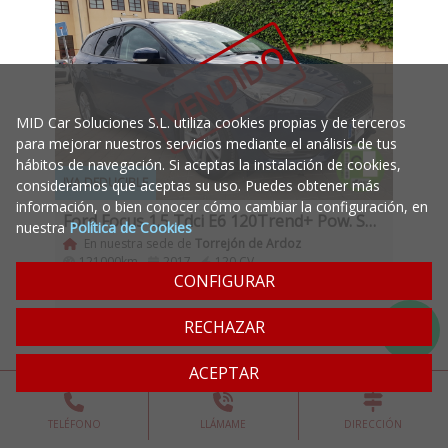
VENDIDO
MID Car Soluciones S.L. utiliza cookies propias y de terceros
para mejorar nuestros servicios mediante el análisis de tus
hábitos de navegación. Si aceptas la instalación de cookies,
IVA DEDUCIBLE
consideramos que aceptas su uso. Puedes obtener más
información, o bien conocer cómo cambiar la configuración, en
Ford Focus 1.5 Tdci E6 120Trend+ Pow. Sportbreak Automatico
nuestra
Política de Cookies
En nuestra sede de
Torrejón de Ardoz
121000km -
2017 -
120 CV
CONFIGURAR
Diesel -
Automático
RECHAZAR
ACEPTAR
TELÉFONO
LLÁMAME
DIRECCIÓN