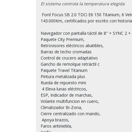
El sistema controla la temperatura elegida
 Ford Focus SB 2.0 TDCi E6 150 Titanium, 6 Velocidades, Etiqueta medioambiental C, Año 2017, 
143.000Km, certificados por escrito con historial 
Navegador con pantalla táctil de 8" + SYNC 2 + 
Paquete City Premium, 

Retrovisores eléctricos abatibles,

Barras de techo cromadas

Control de crucero adaptativo

Gancho de remolque retráctil c

Paquete Travel Titanium

Pintura metalizada plus

Rueda de repuesto mini

 4 Eleva lunas eléctricos, 

ESP, Indicador de marchas, 

Volante multifuncion en cuero, 

Climatizador Bi-Zona, 

Cierre centralizado con mando,

 Apoya brazos, 

Faros antiniebla, 
