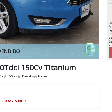
Re
Fi
Le
De
la
De
en
VENDIDO
IVA 
.0Tdci 150Cv Titanium
7 -
150cv -
Diesel -
Manual
+34 617 72 80 87