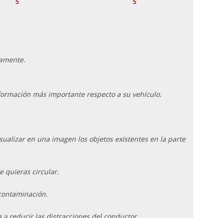
5
5
camente.
información más importante respecto a su vehículo.
ualizar en una imagen los objetos existentes en la parte
e quieras circular.
 contaminación.
 reducir las distracciones del conductor.