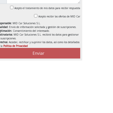
Acepto el tratamiento de mis datos para recibir respuesta
Acepto recibir las ofertas de MID Car
sponsable:
MID Car Soluciones S.L.
nalidad:
Envío de información solicitada y gestión de suscripciones.
gitimación:
Consentimiento del interesado.
stinatarios:
MID Car Soluciones S.L. recibirá los datos para gestionar
s suscripciones.
rechos:
Acceder, rectificar y suprimir los datos, así como los detallados
 la
Política de Privacidad
VENDIDO
Enviar
DEDUCIBLE