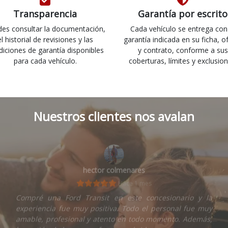
Transparencia
Garantía por escrito
es consultar la documentación,
Cada vehículo se entrega con
el historial de revisiones y las
garantía indicada en su ficha, o
diciones de garantía disponibles
y contrato, conforme a sus
para cada vehículo.
coberturas, límites y exclusion
Nuestros clientes nos avalan
hector colmenares
Hace 1 mes
Compré una Ford Transit en este concesionario y la
experiencia fue muy positiva. Todo el personal fue muy
amable, profesional y atento en todo momento. Además,
la gestión de la compra fue muy rápida y...