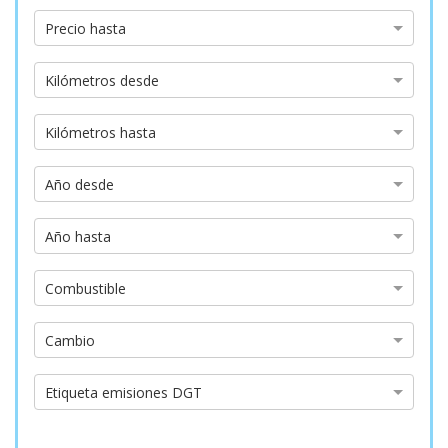
Precio
Precio hasta
hasta
Kilómetros
Kilómetros desde
desde
Kilómetros
Kilómetros hasta
hasta
Año
Año desde
desde
Año
Año hasta
hasta
Tipo
Combustible
de
combustible
Tipo
Cambio
de
cambio
Etiqueta
Etiqueta emisiones DGT
emisiones
DGT