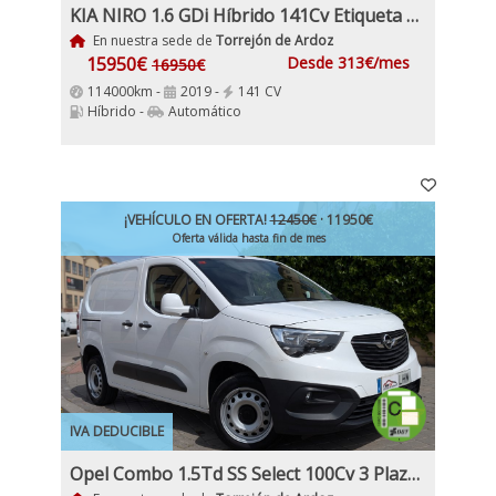
KIA NIRO 1.6 GDi Híbrido 141Cv Etiqueta ECO
En nuestra sede de
Torrejón de Ardoz
15950€
Desde 313€/mes
16950€
114000km -
2019 -
141 CV
Híbrido -
Automático
¡VEHÍCULO EN OFERTA!
12450€
· 11950€
Oferta válida hasta fin de mes
IVA DEDUCIBLE
Opel Combo 1.5Td SS Select 100Cv 3 Plazas Etiqueta C IVA y Garantía Incl