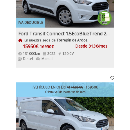
IVA DEDUCIBLE
Ford Transit Connect 1.5EcoBlueTrend 210 L2 4 Puertas 120Cv IVA y Garantía Inc Etiqueta C
En nuestra sede de
Torrejón de Ardoz
15950€
Desde 313€/mes
16950€
131000km -
2022 -
120 CV
Diesel -
Manual
¡VEHÍCULO EN OFERTA!
16950€
· 15950€
Oferta válida hasta fin de mes