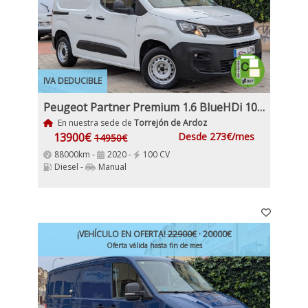
IVA DEDUCIBLE
Peugeot Partner Premium 1.6 BlueHDi 100Cv Etiqueta C IVA y Garantía Incl 3 Plazas
En nuestra sede de
Torrejón de Ardoz
13900€
Desde 273€/mes
14950€
88000km -
2020 -
100 CV
Diesel -
Manual
¡VEHÍCULO EN OFERTA!
22900€
· 20000€
Oferta válida hasta fin de mes