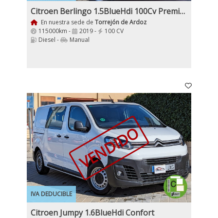
Citroen Berlingo 1.5BlueHdi 100Cv Premium 3 Plazas Doble puerta Nacional IVA y Garantía Inc
En nuestra sede de
Torrejón de Ardoz
115000km -
2019 -
100 CV
Diesel -
Manual
VENDIDO
IVA DEDUCIBLE
Citroen Jumpy 1.6BlueHdi Confort