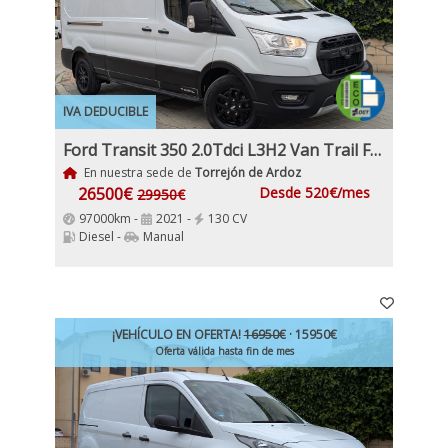
IVA DEDUCIBLE
Ford Transit 350 2.0Tdci L3H2 Van Trail FWD MHEV furgón FWD 130Cv, 6 Velocidades, Etiqueta medioambiental ECO
En nuestra sede de
Torrejón de Ardoz
26500€
Desde 520€/mes
29950€
97000km -
2021 -
130 CV
Diesel -
Manual
¡VEHÍCULO EN OFERTA!
16950€
· 15950€
Oferta válida hasta fin de mes