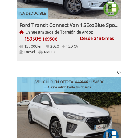
IVA DEDUCIBLE
Ford Transit Connect Van 1.5EcoBlue Sport 210 S&S 120Cv L2 Etiqueta C IVA y Garantía Incl
En nuestra sede de
Torrejón de Ardoz
15950€
Desde 313€/mes
16950€
157000km -
2020 -
120 CV
Diesel -
Manual
¡VEHÍCULO EN OFERTA!
16950€
· 15450€
Oferta válida hasta fin de mes