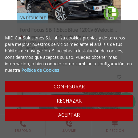
IVA DEDUCIBLE
Ford Focus SB 1.5EcoBlue 120Cv 6Velocidades 5 Puertas, Etiqueta Medioambiental C Nacional Unico Dueño
En nuestra sede de
Torrejón de Ardoz
MID Car Soluciones S.L. utiliza cookies propias y de terceros
124000km -
2022 -
120 CV
para mejorar nuestros servicios mediante el análisis de tus
Diesel -
Manual
hábitos de navegación. Si aceptas la instalación de cookies,
consideramos que aceptas su uso. Puedes obtener más
información, o bien conocer cómo cambiar la configuración, en
nuestra
Política de Cookies
CONFIGURAR
RECHAZAR
VENDIDO
ACEPTAR
TELÉFONO
LLÁMAME
DIRECCIÓN