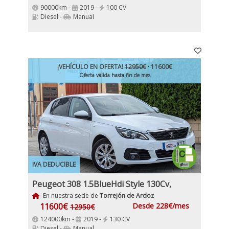
90000km -
2019 -
100 CV
Diesel -
Manual
¡VEHÍCULO EN OFERTA!
12950€
· 11600€
Oferta válida hasta fin de mes
IVA DEDUCIBLE
Peugeot 308 1.5BlueHdi Style 130Cv,
En nuestra sede de
Torrejón de Ardoz
11600€
Desde 228€/mes
12950€
124000km -
2019 -
130 CV
Diesel -
Manual