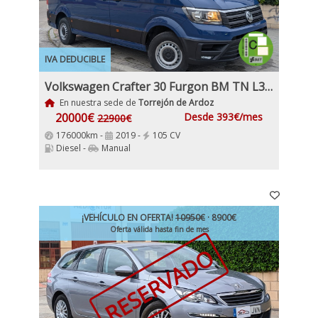
IVA DEDUCIBLE
Volkswagen Crafter 30 Furgon BM TN L3H2 2.0TDI
En nuestra sede de
Torrejón de Ardoz
20000€
Desde 393€/mes
22900€
176000km -
2019 -
105 CV
Diesel -
Manual
¡VEHÍCULO EN OFERTA!
10950€
· 8900€
Oferta válida hasta fin de mes
RESERVADO