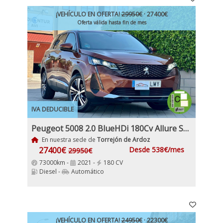
¡VEHÍCULO EN OFERTA!
29950€
· 27400€
Oferta válida hasta fin de mes
IVA DEDUCIBLE
Peugeot 5008 2.0 BlueHDi 180Cv Allure S&S EAT8, 7 Plazas
En nuestra sede de
Torrejón de Ardoz
27400€
Desde 538€/mes
29950€
73000km -
2021 -
180 CV
Diesel -
Automático
¡VEHÍCULO EN OFERTA!
24950€
· 22300€