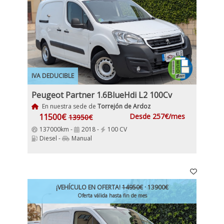
IVA DEDUCIBLE
Peugeot Partner 1.6BlueHdi L2 100Cv
En nuestra sede de
Torrejón de Ardoz
11500€
Desde 257€/mes
13950€
137000km -
2018 -
100 CV
Diesel -
Manual
¡VEHÍCULO EN OFERTA!
14950€
· 13900€
Oferta válida hasta fin de mes