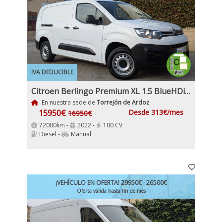
IVA DEDUCIBLE
Citroen Berlingo Premium XL 1.5 BlueHDi 100Cv Etiqueta C IVA Garantía Incl Nacional
En nuestra sede de
Torrejón de Ardoz
15950€
Desde 313€/mes
16950€
72000km -
2022 -
100 CV
Diesel -
Manual
¡VEHÍCULO EN OFERTA!
29950€
· 26500€
Oferta válida hasta fin de mes