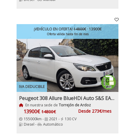
¡VEHÍCULO EN OFERTA!
14800€
· 13900€
Oferta válida hasta fin de mes
IVA DEDUCIBLE
Peugeot 308 Allure BlueHDi Auto S&S EAT8 130Cv Etiqueta medioambiental C IVA y Garantía Inc Nacional
En nuestra sede de
Torrejón de Ardoz
13900€
Desde 273€/mes
14800€
155000km -
2021 -
130 CV
Diesel -
Automático