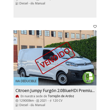
Diesel -
Manual
VENDIDO
IVA DEDUCIBLE
Citroen Jumpy Furgón 2.0BlueHDi Premium Talla M Etiqueta C IVA y Garantía Incl Nacional
En nuestra sede de
Torrejón de Ardoz
129000km -
2021 -
120 CV
Diesel -
Manual