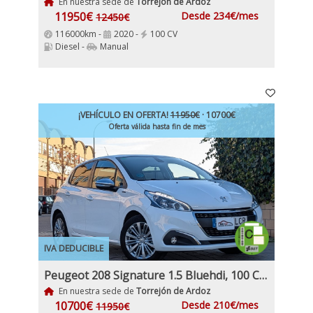
En nuestra sede de
Torrejón de Ardoz
11950€
Desde 234€/mes
12450€
116000km -
2020 -
100 CV
Diesel -
Manual
¡VEHÍCULO EN OFERTA!
11950€
· 10700€
Oferta válida hasta fin de mes
IVA DEDUCIBLE
Peugeot 208 Signature 1.5 Bluehdi, 100 Cv Nacional 1Dueño Etiqueta C IVA y Garantía Incl
En nuestra sede de
Torrejón de Ardoz
10700€
Desde 210€/mes
11950€