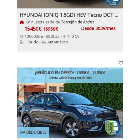
HYUNDAI IONIQ 1.6GDI HEV Tecno DCT Hybrido Enchufable y Gasolina
En nuestra sede de
Torrejón de Ardoz
15450€
Desde 303€/mes
16950€
129000km -
2022 -
140 CV
Híbrido -
Automático
¡VEHÍCULO EN OFERTA!
16950€
· 15950€
Oferta válida hasta fin de mes
IVA DEDUCIBLE