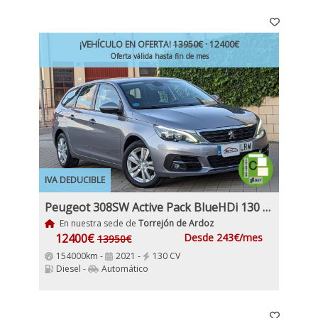
¡VEHÍCULO EN OFERTA!
13950€
· 12400€
Oferta válida hasta fin de mes
IVA DEDUCIBLE
Peugeot 308SW Active Pack BlueHDi 130 S&S EAT8
En nuestra sede de
Torrejón de Ardoz
12400€
Desde 243€/mes
13950€
154000km -
2021 -
130 CV
Diesel -
Automático