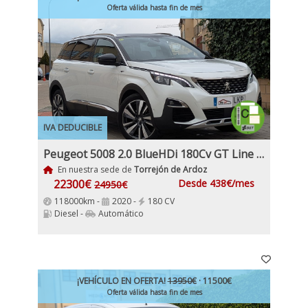
Oferta válida hasta fin de mes
IVA DEDUCIBLE
Peugeot 5008 2.0 BlueHDi 180Cv GT Line S&S EAT8, 7 Plazas Etiqueta C IVA y Garantía Incl
En nuestra sede de
Torrejón de Ardoz
22300€
Desde 438€/mes
24950€
118000km -
2020 -
180 CV
Diesel -
Automático
¡VEHÍCULO EN OFERTA!
13950€
· 11500€
Oferta válida hasta fin de mes