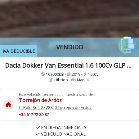
VENDIDO
IVA DEDUCIBLE
Dacia Dokker Van Essential 1.6 100Cv GLP Híbrido Etiqueta ECO
109000km -
2019 -
100cv
Híbrido -
Manual
Este vehículo pertenece a nuestra sede de
Torrejón de Ardoz
C. Polo Sur, 2 · 28850 Torrejón de Ardoz
+34 617 72 80 87
ENTREGA INMEDIATA
VEHÍCULO NACIONAL