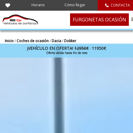
Horario
Cómo llegar
CONTACTA
FURGONETAS OCASIÓN
Inicio
/
Coches de ocasión
/
Dacia
/
Dokker
¡VEHÍCULO EN OFERTA!
12950€
· 11950€
Oferta válida hasta fin de mes