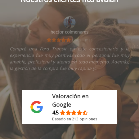
hector colmenares
Hace 1 mes
Compré una Ford Transit en este concesionario y la
experiencia fue muy positiva. Todo el personal fue muy
amable, profesional y atento en todo momento. Además,
la gestión de la compra fue muy rápida y...
Valoración en
Google
4.5
Basado en 213 opiniones