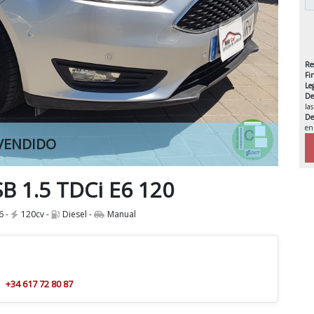
Re
Fi
Le
De
la
De
en
VENDIDO
IVA 
B 1.5 TDCi E6 120
6 -
120cv -
Diesel -
Manual
+34 617 72 80 87