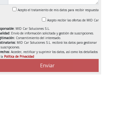
Acepto el tratamiento de mis datos para recibir respuesta
Acepto recibir las ofertas de MID Car
sponsable:
MID Car Soluciones S.L.
nalidad:
Envío de información solicitada y gestión de suscripciones.
gitimación:
Consentimiento del interesado.
stinatarios:
MID Car Soluciones S.L. recibirá los datos para gestionar
s suscripciones.
rechos:
Acceder, rectificar y suprimir los datos, así como los detallados
 la
Política de Privacidad
VENDIDO
Enviar
DEDUCIBLE