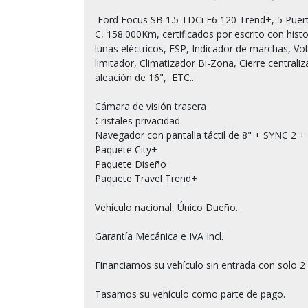
 Ford Focus SB 1.5 TDCi E6 120 Trend+, 5 Puertas, Año 07/2016, 6 Velocidades, Etiqueta medioambiental 
C, 158.000Km, certificados por escrito con histori
lunas eléctricos, ESP, Indicador de marchas, Vol
limitador, Climatizador Bi-Zona, Cierre centraliz
aleación de 16",  ETC..

Cámara de visión trasera

Cristales privacidad

Navegador con pantalla táctil de 8" + SYNC 2 + 
Paquete City+

Paquete Diseño

Paquete Travel Trend+

Vehículo nacional, Único Dueño.

Garantía Mecánica e IVA Incl.

Financiamos su vehículo sin entrada con solo 2 
Tasamos su vehículo como parte de pago.
