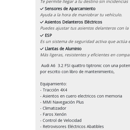
Te permite llegar a tu destino sin incidencias
Sensores de Aparcamiento
Ayuda a la hora de maniobrar tu vehículo.
Asientos Delanteros Eléctricos
Puedes ajustar tus asientos delanteros con l
ESP
Es un sistema de seguridad activa que actúa 
Llantas de Aluminio
Más ligeras, resistentes y eficientes en compa
 Audi A6  3.2 FSI quattro tiptronic con una potencia de 255 Cv del 12/2007 y 79.000 kilómetros certificados 
por escrito con libro de mantenimiento,

Equipamiento:

- Tracción 4X4

- Asientos en cuero electricos con memoria

- MMI Navegación Plus

- Climatizador

- Faros Xenón

- Control de Velocidad

- Retrovisores Eléctricos Abatibles
