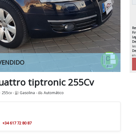
Re
Fi
Le
De
la
De
en
VENDIDO
quattro tiptronic 255Cv
255cv -
Gasolina -
Automático
+34 617 72 80 87