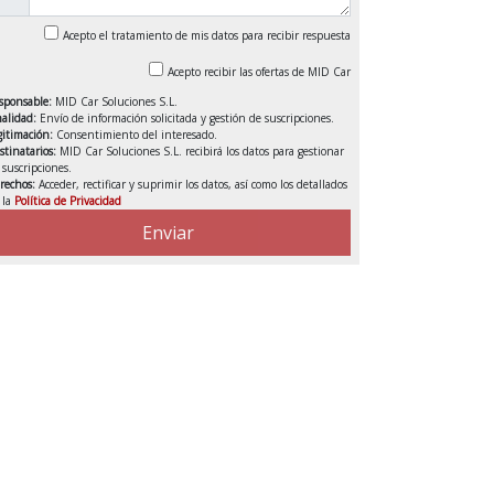
Acepto el tratamiento de mis datos para recibir respuesta
Acepto recibir las ofertas de MID Car
sponsable:
MID Car Soluciones S.L.
nalidad:
Envío de información solicitada y gestión de suscripciones.
gitimación:
Consentimiento del interesado.
stinatarios:
MID Car Soluciones S.L. recibirá los datos para gestionar
s suscripciones.
rechos:
Acceder, rectificar y suprimir los datos, así como los detallados
 la
Política de Privacidad
VENDIDO
Enviar