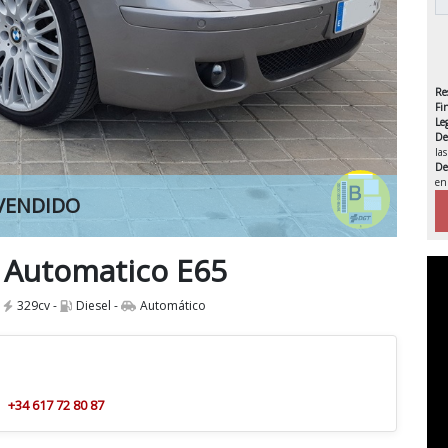
Re
Fi
Le
De
la
De
en
VENDIDO
Automatico E65
-
329cv -
Diesel -
Automático
+34 617 72 80 87