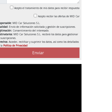
Acepto el tratamiento de mis datos para recibir respuesta
Acepto recibir las ofertas de MID Car
sponsable:
MID Car Soluciones S.L.
nalidad:
Envío de información solicitada y gestión de suscripciones.
gitimación:
Consentimiento del interesado.
stinatarios:
MID Car Soluciones S.L. recibirá los datos para gestionar
s suscripciones.
rechos:
Acceder, rectificar y suprimir los datos, así como los detallados
 la
Política de Privacidad
VENDIDO
Enviar