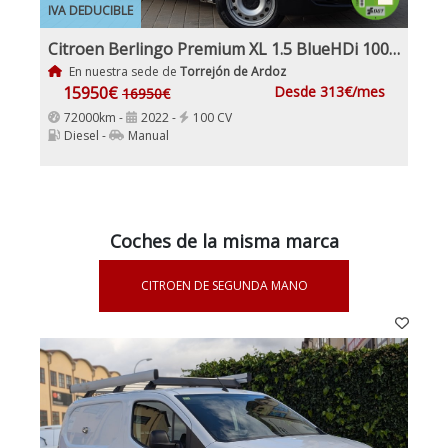
IVA DEDUCIBLE
Citroen Berlingo Premium XL 1.5 BlueHDi 100Cv Etiqueta C IVA Garantía Incl Nacional
En nuestra sede de
Torrejón de Ardoz
15950€
Desde 313€/mes
16950€
72000km -
2022 -
100 CV
Diesel -
Manual
Coches de la misma marca
CITROEN DE SEGUNDA MANO