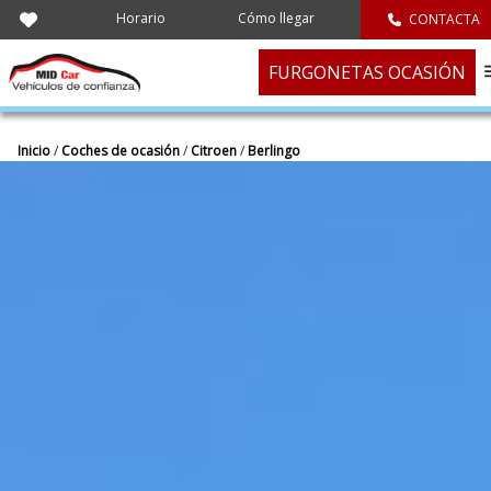
Horario
Cómo llegar
CONTACTA
FURGONETAS OCASIÓN
Inicio
/
Coches de ocasión
/
Citroen
/
Berlingo