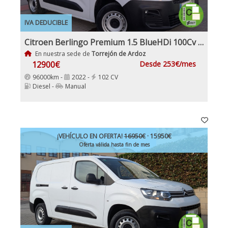
IVA DEDUCIBLE
Citroen Berlingo Premium 1.5 BlueHDi 100Cv IVA y Garantía Inc Nacional 1Dueño
En nuestra sede de
Torrejón de Ardoz
12900€
Desde 253€/mes
96000km -
2022 -
102 CV
Diesel -
Manual
¡VEHÍCULO EN OFERTA!
16950€
· 15950€
Oferta válida hasta fin de mes