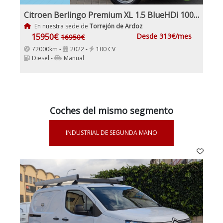
Citroen Berlingo Premium XL 1.5 BlueHDi 100Cv Etiqueta C IVA Garantía Incl Nacional
En nuestra sede de
Torrejón de Ardoz
15950€
Desde 313€/mes
16950€
72000km -
2022 -
100 CV
Diesel -
Manual
Coches del mismo segmento
INDUSTRIAL DE SEGUNDA MANO