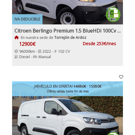
IVA DEDUCIBLE
Citroen Berlingo Premium 1.5 BlueHDi 100Cv IVA y Garantía Inc Nacional 1Dueño
En nuestra sede de
Torrejón de Ardoz
12900€
Desde 253€/mes
96000km -
2022 -
102 CV
Diesel -
Manual
¡VEHÍCULO EN OFERTA!
16950€
· 15950€
Oferta válida hasta fin de mes