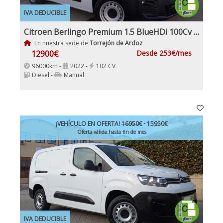
IVA DEDUCIBLE
Citroen Berlingo Premium 1.5 BlueHDi 100Cv IVA y Garantía Inc Nacional 1Dueño
En nuestra sede de
Torrejón de Ardoz
12900€
Desde 253€/mes
96000km -
2022 -
102 CV
Diesel -
Manual
¡VEHÍCULO EN OFERTA!
16950€
· 15950€
Oferta válida hasta fin de mes
IVA DEDUCIBLE