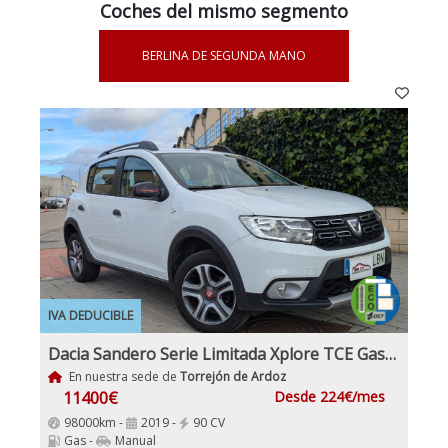
Coches del mismo segmento
BERLINA DE SEGUNDA MANO
IVA DEDUCIBLE
Dacia Sandero Serie Limitada Xplore TCE Gasolina y GLP
En nuestra sede de
Torrejón de Ardoz
11400€
Desde 224€/mes
98000km -
2019 -
90 CV
Gas -
Manual