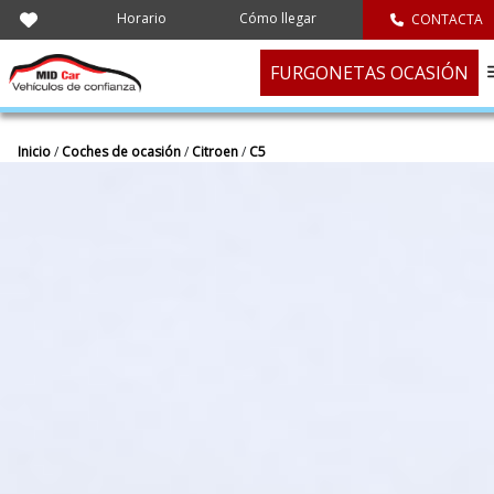
Horario
Cómo llegar
CONTACTA
FURGONETAS OCASIÓN
Inicio
/
Coches de ocasión
/
Citroen
/
C5