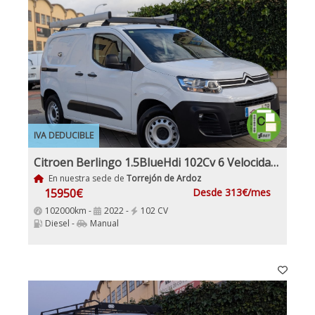
IVA DEDUCIBLE
Citroen Berlingo 1.5BlueHdi 102Cv 6 Velocidades Etiqueta C IVA y Garantía Incl Nacional Historial mantenimiento
En nuestra sede de
Torrejón de Ardoz
15950€
Desde 313€/mes
102000km -
2022 -
102 CV
Diesel -
Manual