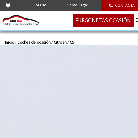
Horario
Cómo llegar
CONTACTA
FURGONETAS OCASIÓN
Inicio
/
Coches de ocasión
/
Citroen
/
C5