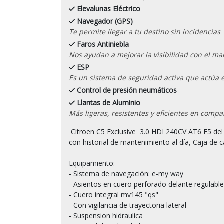
Elevalunas Eléctrico
Navegador (GPS)
Te permite llegar a tu destino sin incidencias
Faros Antiniebla
Nos ayudan a mejorar la visibilidad con el mal 
ESP
Es un sistema de seguridad activa que actúa 
Control de presión neumáticos
Llantas de Aluminio
Más ligeras, resistentes y eficientes en compa
 Citroen C5 Exclusive  3.0 HDI 240CV AT6 E5 del   07/2010, con 149.000 kilómetros certificados por escrito 
con historial de mantenimiento al día, Caja de c
Equipamiento:

- Sistema de navegación: e-my way

- Asientos en cuero perforado delante regulable
- Cuero integral mv145 "qs"

- Con vigilancia de trayectoria lateral

- Suspension hidraulica
