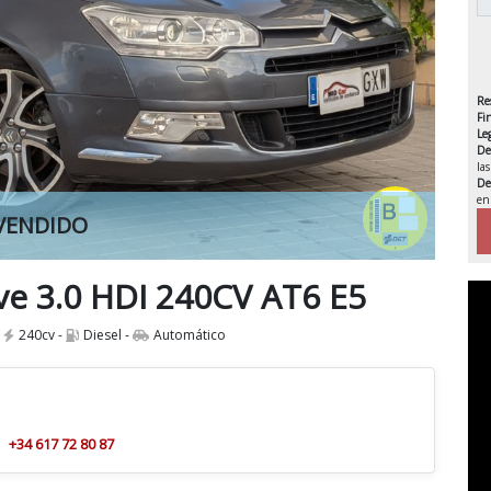
Re
Fi
Le
De
la
De
en
VENDIDO
IVA 
ve 3.0 HDI 240CV AT6 E5
-
240cv -
Diesel -
Automático
+34 617 72 80 87