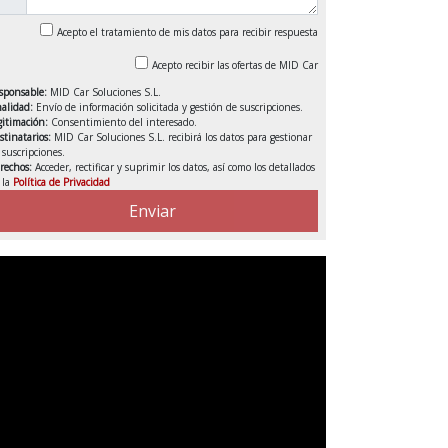
Acepto el tratamiento de mis datos para recibir respuesta
Acepto recibir las ofertas de MID Car
sponsable:
MID Car Soluciones S.L.
nalidad:
Envío de información solicitada y gestión de suscripciones.
gitimación:
Consentimiento del interesado.
stinatarios:
MID Car Soluciones S.L. recibirá los datos para gestionar
s suscripciones.
rechos:
Acceder, rectificar y suprimir los datos, así como los detallados
 la
Política de Privacidad
VENDIDO
Enviar
DEDUCIBLE