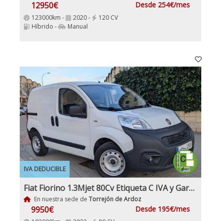
12950€
Desde 254€/mes
123000km -
2020 -
120 CV
Híbrido -
Manual
IVA DEDUCIBLE
Fiat Fiorino 1.3Mjet 80Cv Etiqueta C IVA y Garantía Incluido
En nuestra sede de
Torrejón de Ardoz
9950€
Desde 195€/mes