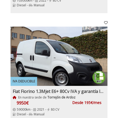
103000km -
2022 -
80 CV
Diesel -
Manual
IVA DEDUCIBLE
Fiat Fiorino 1.3Mjet E6+ 80Cv IVA y garantía Inc Etiqueta C
En nuestra sede de
Torrejón de Ardoz
9950€
Desde 195€/mes
59000km -
2021 -
80 CV
Diesel -
Manual