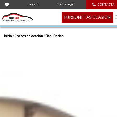
Horario
Cómo llegar
CONTACTA
FURGONETAS OCASIÓN
Inicio
/
Coches de ocasión
/
Fiat
/
Fiorino