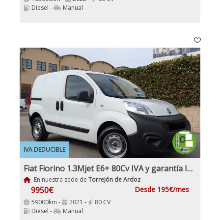
Diesel -
Manual
IVA DEDUCIBLE
Fiat Fiorino 1.3Mjet E6+ 80Cv IVA y garantía Inc Etiqueta C
En nuestra sede de
Torrejón de Ardoz
9950€
Desde 195€/mes
59000km -
2021 -
80 CV
Diesel -
Manual