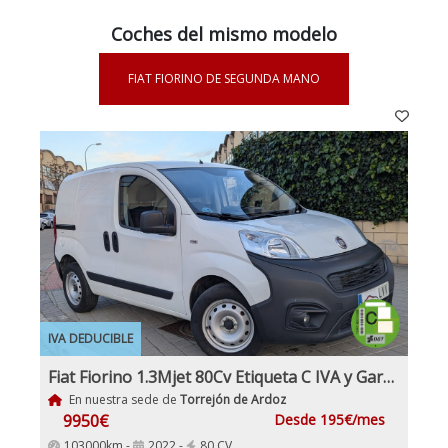
Coches del mismo modelo
FIAT FIORINO DE SEGUNDA MANO
IVA DEDUCIBLE
Fiat Fiorino 1.3Mjet 80Cv Etiqueta C IVA y Garantía Incluido
En nuestra sede de
Torrejón de Ardoz
9950€
Desde 195€/mes
103000km -
2022 -
80 CV