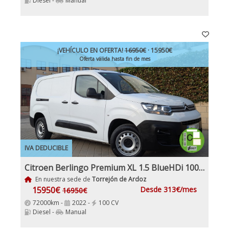
Diesel -
Manual
¡VEHÍCULO EN OFERTA!
16950€
· 15950€
Oferta válida hasta fin de mes
IVA DEDUCIBLE
Citroen Berlingo Premium XL 1.5 BlueHDi 100Cv Etiqueta C IVA Garantía Incl Nacional
En nuestra sede de
Torrejón de Ardoz
15950€
Desde 313€/mes
16950€
72000km -
2022 -
100 CV
Diesel -
Manual