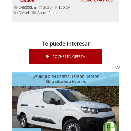
13950€
246000km -
2020 -
150 CV
Diesel -
Automático
Te puede interesar
COCHES EN OFERTA
¡VEHÍCULO EN OFERTA!
16950€
· 15950€
Oferta válida hasta fin de mes