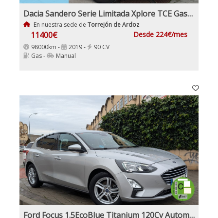
Dacia Sandero Serie Limitada Xplore TCE Gasolina y GLP
En nuestra sede de
Torrejón de Ardoz
11400€
Desde 224€/mes
98000km -
2019 -
90 CV
Gas -
Manual
Ford Focus 1.5EcoBlue Titanium 120Cv Automático