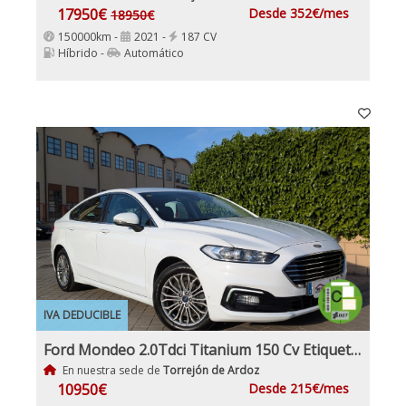
17950€
Desde 352€/mes
18950€
150000km -
2021 -
187 CV
Híbrido -
Automático
IVA DEDUCIBLE
Ford Mondeo 2.0Tdci Titanium 150 Cv Etiqueta medioambiental C Nacional IVA y Garantía Incl
En nuestra sede de
Torrejón de Ardoz
10950€
Desde 215€/mes