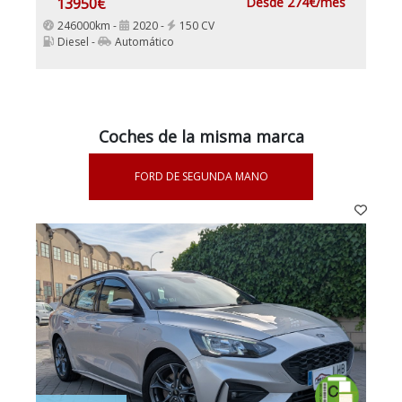
13950€
Desde 274€/mes
246000km -
2020 -
150 CV
Diesel -
Automático
Coches de la misma marca
FORD DE SEGUNDA MANO