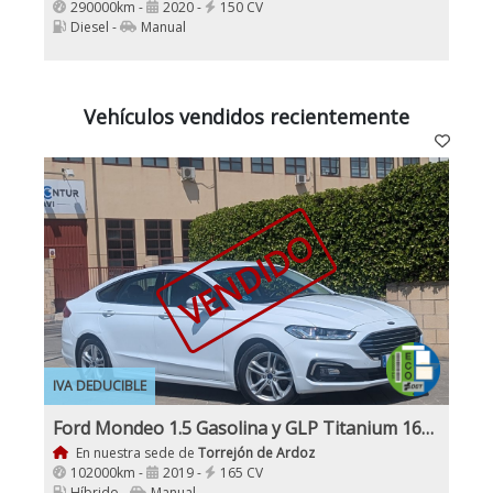
290000km -
2020 -
150 CV
Diesel -
Manual
Vehículos vendidos recientemente
VENDIDO
IVA DEDUCIBLE
Ford Mondeo 1.5 Gasolina y GLP Titanium 165 Cv Etiqueta medioambiental ECO
En nuestra sede de
Torrejón de Ardoz
102000km -
2019 -
165 CV
Híbrido -
Manual