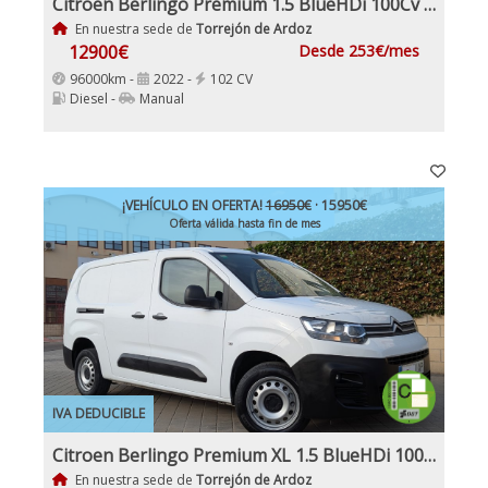
Citroen Berlingo Premium 1.5 BlueHDi 100Cv IVA y Garantía Inc Nacional 1Dueño
En nuestra sede de
Torrejón de Ardoz
12900€
Desde 253€/mes
96000km -
2022 -
102 CV
Diesel -
Manual
¡VEHÍCULO EN OFERTA!
16950€
· 15950€
Oferta válida hasta fin de mes
IVA DEDUCIBLE
Citroen Berlingo Premium XL 1.5 BlueHDi 100Cv Etiqueta C IVA Garantía Incl Nacional
En nuestra sede de
Torrejón de Ardoz