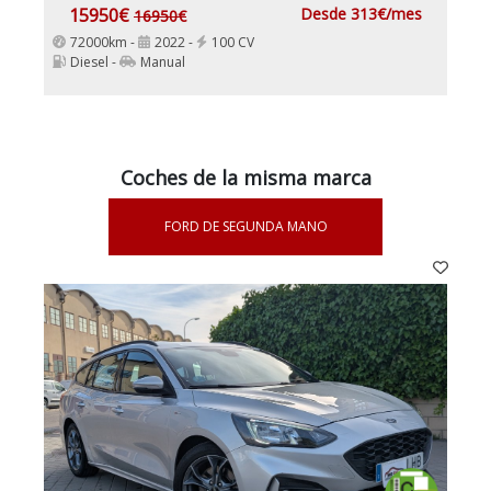
15950€
Desde 313€/mes
16950€
72000km -
2022 -
100 CV
Diesel -
Manual
Coches de la misma marca
FORD DE SEGUNDA MANO