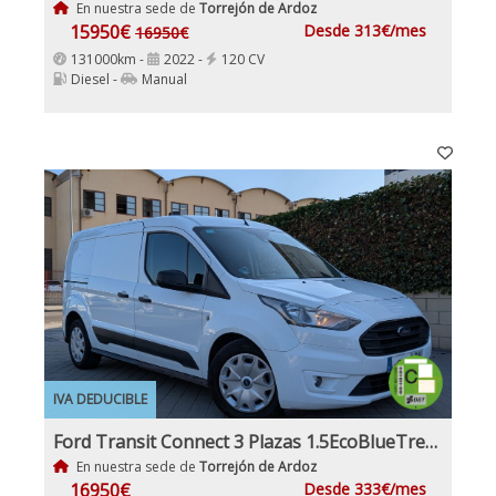
En nuestra sede de
Torrejón de Ardoz
15950€
Desde 313€/mes
16950€
131000km -
2022 -
120 CV
Diesel -
Manual
IVA DEDUCIBLE
Ford Transit Connect 3 Plazas 1.5EcoBlueTrend 210 L2 4 Puertas 100Cv IVA y Garantía Inc Etiqueta C
En nuestra sede de
Torrejón de Ardoz
16950€
Desde 333€/mes