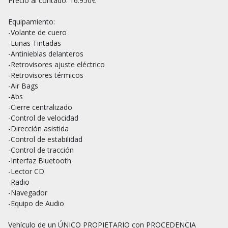
Precio al contado: 16.950€

Equipamiento:

-Volante de cuero

-Lunas Tintadas

-Antinieblas delanteros

-Retrovisores ajuste eléctrico

-Retrovisores térmicos

-Air Bags

-Abs

-Cierre centralizado

-Control de velocidad

-Dirección asistida

-Control de estabilidad

-Control de tracción

-Interfaz Bluetooth

-Lector CD

-Radio

-Navegador

-Equipo de Audio

Vehículo de un ÚNICO PROPIETARIO con PROCEDENCIA 