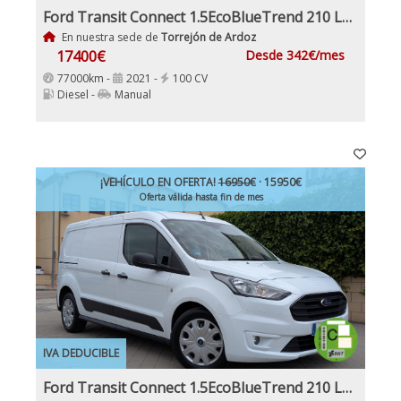
Ford Transit Connect 1.5EcoBlueTrend 210 L2 4 Puertas 100Cv Nacional IVA y Garantía Incl Etiqueta C
En nuestra sede de
Torrejón de Ardoz
17400€
Desde 342€/mes
77000km -
2021 -
100 CV
Diesel -
Manual
¡VEHÍCULO EN OFERTA!
16950€
· 15950€
Oferta válida hasta fin de mes
IVA DEDUCIBLE
Ford Transit Connect 1.5EcoBlueTrend 210 L2 4 Puertas 120Cv IVA y Garantía Inc Etiqueta C