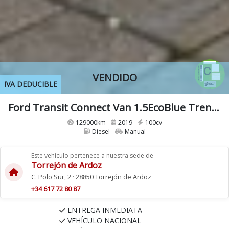
VENDIDO
IVA DEDUCIBLE
Ford Transit Connect Van 1.5EcoBlue Trend 210 S&S Trend L2, 3 Plazas, 6 Velocidades Etiqueta C IVA y Garantía Incl
129000km -
2019 -
100cv
Diesel -
Manual
Este vehículo pertenece a nuestra sede de
Torrejón de Ardoz
C. Polo Sur, 2 · 28850 Torrejón de Ardoz
+34 617 72 80 87
ENTREGA INMEDIATA
VEHÍCULO NACIONAL