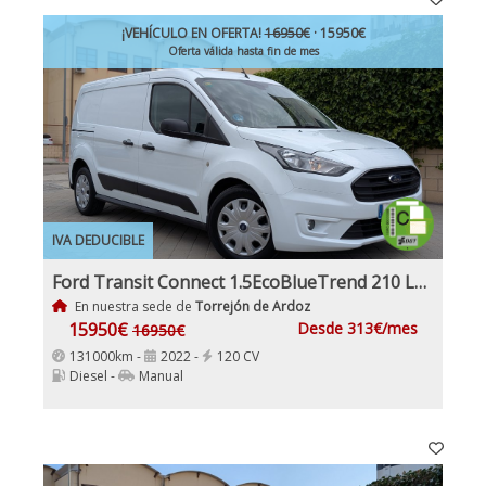
¡VEHÍCULO EN OFERTA!
16950€
· 15950€
Oferta válida hasta fin de mes
IVA DEDUCIBLE
Ford Transit Connect 1.5EcoBlueTrend 210 L2 4 Puertas 120Cv IVA y Garantía Inc Etiqueta C
En nuestra sede de
Torrejón de Ardoz
15950€
Desde 313€/mes
16950€
131000km -
2022 -
120 CV
Diesel -
Manual