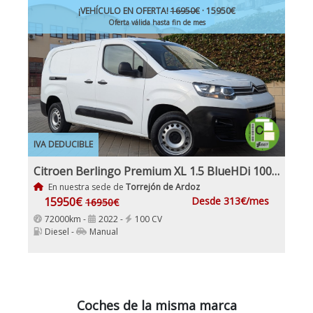
¡VEHÍCULO EN OFERTA!
16950€
· 15950€
Oferta válida hasta fin de mes
IVA DEDUCIBLE
Citroen Berlingo Premium XL 1.5 BlueHDi 100Cv Etiqueta C IVA Garantía Incl Nacional
En nuestra sede de
Torrejón de Ardoz
15950€
Desde 313€/mes
16950€
72000km -
2022 -
100 CV
Diesel -
Manual
Coches de la misma marca