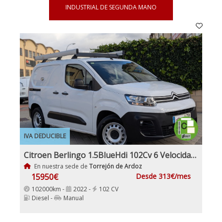
INDUSTRIAL DE SEGUNDA MANO
IVA DEDUCIBLE
Citroen Berlingo 1.5BlueHdi 102Cv 6 Velocidades Etiqueta C IVA y Garantía Incl Nacional Historial mantenimiento
En nuestra sede de
Torrejón de Ardoz
15950€
Desde 313€/mes
102000km -
2022 -
102 CV
Diesel -
Manual