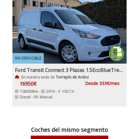
IVA DEDUCIBLE
Ford Transit Connect 3 Plazas 1.5EcoBlueTrend 210 L2 4 Puertas 100Cv IVA y Garantía Inc Etiqueta C
En nuestra sede de
Torrejón de Ardoz
16950€
Desde 333€/mes
108000km -
2019 -
100 CV
Diesel -
Manual
Coches del mismo segmento