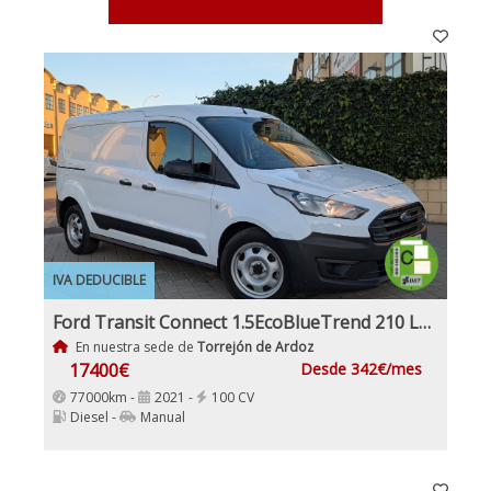
IVA DEDUCIBLE
Ford Transit Connect 1.5EcoBlueTrend 210 L2 4 Puertas 100Cv Nacional IVA y Garantía Incl Etiqueta C
En nuestra sede de
Torrejón de Ardoz
17400€
Desde 342€/mes
77000km -
2021 -
100 CV
Diesel -
Manual