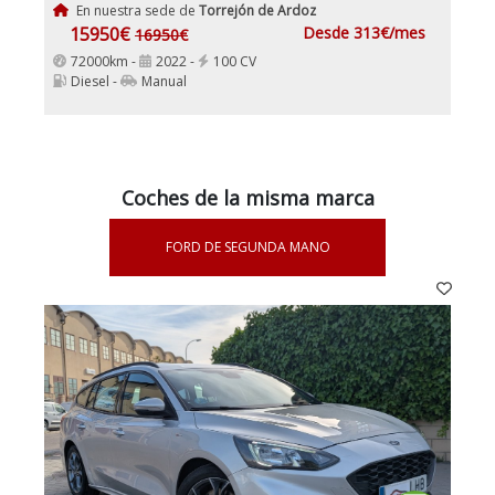
En nuestra sede de
Torrejón de Ardoz
15950€
Desde 313€/mes
16950€
72000km -
2022 -
100 CV
Diesel -
Manual
Coches de la misma marca
FORD DE SEGUNDA MANO