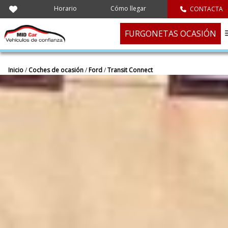
Horario
Cómo llegar
CONTACTA
FURGONETAS OCASIÓN
Inicio
/
Coches de ocasión
/
Ford
/
Transit Connect