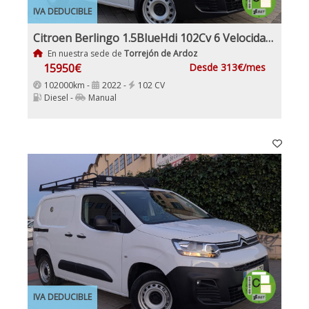
IVA DEDUCIBLE
Citroen Berlingo 1.5BlueHdi 102Cv 6 Velocidades Etiqueta C IVA y Garantía Incl Nacional Historial mantenimiento
En nuestra sede de
Torrejón de Ardoz
15950€
Desde 313€/mes
102000km -
2022 -
102 CV
Diesel -
Manual
IVA DEDUCIBLE