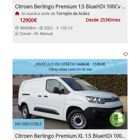
Citroen Berlingo Premium 1.5 BlueHDi 100Cv IVA y Garantía Inc Nacional 1Dueño
En nuestra sede de
Torrejón de Ardoz
12900€
Desde 253€/mes
96000km -
2022 -
102 CV
Diesel -
Manual
¡VEHÍCULO EN OFERTA!
16950€
· 15950€
Oferta válida hasta fin de mes
IVA DEDUCIBLE
Citroen Berlingo Premium XL 1.5 BlueHDi 100Cv Etiqueta C IVA Garantía Incl Nacional