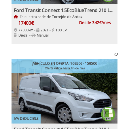
Ford Transit Connect 1.5EcoBlueTrend 210 L2 4 Puertas 100Cv Nacional IVA y Garantía Incl Etiqueta C
En nuestra sede de
Torrejón de Ardoz
17400€
Desde 342€/mes
77000km -
2021 -
100 CV
Diesel -
Manual
¡VEHÍCULO EN OFERTA!
16950€
· 15950€
Oferta válida hasta fin de mes
IVA DEDUCIBLE