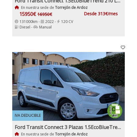
Ford Transit Connect 1.5EcoBlueTrend 210 L2 4 Puertas 120Cv IVA y Garantía Inc Etiqueta C
En nuestra sede de
Torrejón de Ardoz
15950€
Desde 313€/mes
16950€
131000km -
2022 -
120 CV
Diesel -
Manual
IVA DEDUCIBLE
Ford Transit Connect 3 Plazas 1.5EcoBlueTrend 210 L2 4 Puertas 100Cv IVA y Garantía Inc Etiqueta C
En nuestra sede de
Torrejón de Ardoz