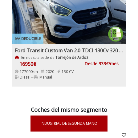
IVA DEDUCIBLE
Ford Transit Custom Van 2.0 TDCI 130Cv 320 L1 Etiqueta C IVA y Garantía Incl
En nuestra sede de
Torrejón de Ardoz
16950€
Desde 333€/mes
177000km -
2020 -
130 CV
Diesel -
Manual
Coches del mismo segmento
INDUSTRIAL DE SEGUNDA MANO