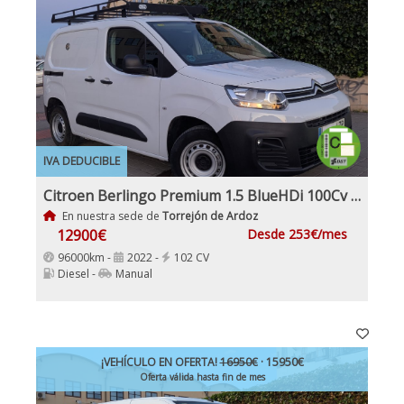
IVA DEDUCIBLE
Citroen Berlingo Premium 1.5 BlueHDi 100Cv IVA y Garantía Inc Nacional 1Dueño
En nuestra sede de
Torrejón de Ardoz
12900€
Desde 253€/mes
96000km -
2022 -
102 CV
Diesel -
Manual
¡VEHÍCULO EN OFERTA!
16950€
· 15950€
Oferta válida hasta fin de mes