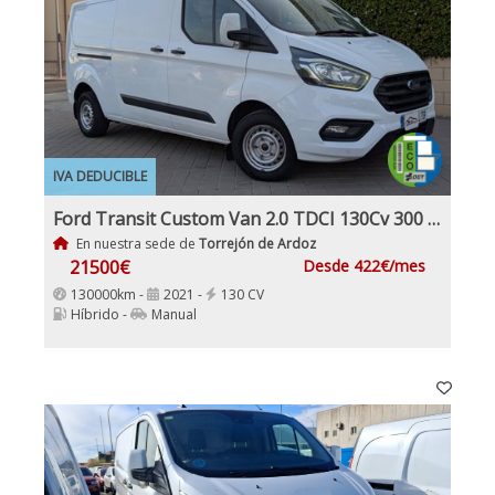
IVA DEDUCIBLE
Ford Transit Custom Van 2.0 TDCI 130Cv 300 L2 MHEV IVA y Garantía Inc Etiqueta ECO Nacional
En nuestra sede de
Torrejón de Ardoz
21500€
Desde 422€/mes
130000km -
2021 -
130 CV
Híbrido -
Manual