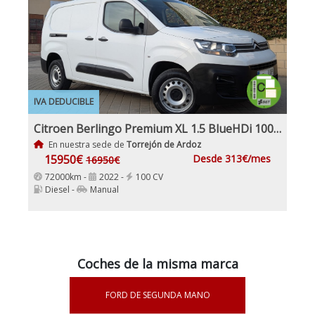
IVA DEDUCIBLE
Citroen Berlingo Premium XL 1.5 BlueHDi 100Cv Etiqueta C IVA Garantía Incl Nacional
En nuestra sede de
Torrejón de Ardoz
15950€
Desde 313€/mes
16950€
72000km -
2022 -
100 CV
Diesel -
Manual
Coches de la misma marca
FORD DE SEGUNDA MANO