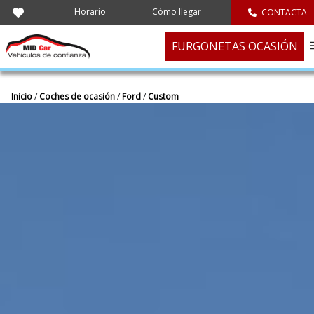
Horario
Cómo llegar
CONTACTA
FURGONETAS OCASIÓN
Inicio
/
Coches de ocasión
/
Ford
/
Custom