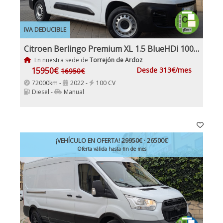
IVA DEDUCIBLE
Citroen Berlingo Premium XL 1.5 BlueHDi 100Cv Etiqueta C IVA Garantía Incl Nacional
En nuestra sede de
Torrejón de Ardoz
15950€
Desde 313€/mes
16950€
72000km -
2022 -
100 CV
Diesel -
Manual
¡VEHÍCULO EN OFERTA!
29950€
· 26500€
Oferta válida hasta fin de mes