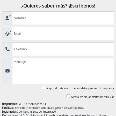
¿Quieres saber más? ¡Escríbenos!
*
*
Acepto el tratamiento de mis datos para recibir respuesta
Acepto recibir las ofertas de MID Car
Responsable:
MID Car Soluciones S.L.
Finalidad:
Envío de información solicitada y gestión de suscripciones.
Legitimación:
Consentimiento del interesado.
Destinatarios:
MID Car Soluciones S.L. recibirá los datos para gestionar las suscripciones.