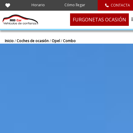
Horario
Cómo llegar
CONTACTA
FURGONETAS OCASIÓN
Inicio
/
Coches de ocasión
/
Opel
/
Combo