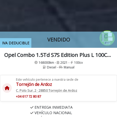
VENDIDO
IVA DEDUCIBLE
Opel Combo 1.5Td S7S Edition Plus L 100Cv IVA y Garantia Inc Etiqueta C Nacional
168000km -
2021 -
100cv
Diesel -
Manual
Este vehículo pertenece a nuestra sede de
Torrejón de Ardoz
C. Polo Sur, 2 · 28850 Torrejón de Ardoz
+34 617 72 80 87
ENTREGA INMEDIATA
VEHÍCULO NACIONAL