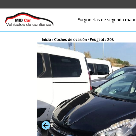
Furgonetas de segunda man
Inicio
/
Coches de ocasión
/
Peugeot
/
208