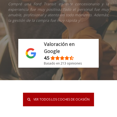
Compré una Ford Transit en este concesionario y la
experiencia fue muy positiva. Todo el personal fue muy
amable, profesional y atento en todo momento. Además,
la gestión de la compra fue muy rápida y...
Valoración en
Google
4.5
Basado en 213 opiniones
VER TODOS LOS COCHES DE OCASIÓN