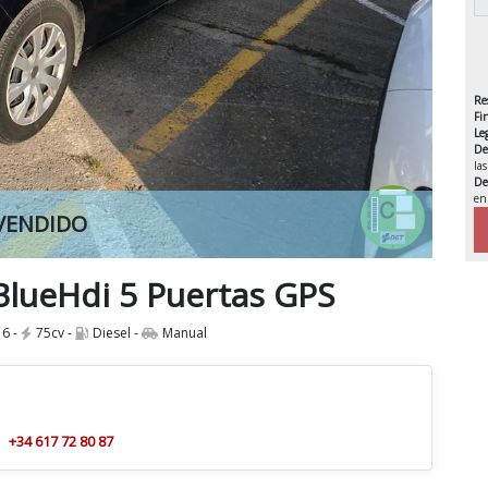
Re
Fi
Le
De
la
De
en
VENDIDO
IVA 
BlueHdi 5 Puertas GPS
6 -
75cv -
Diesel -
Manual
+34 617 72 80 87