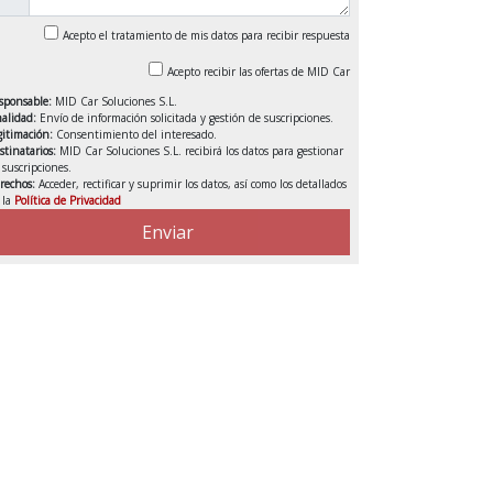
Acepto el tratamiento de mis datos para recibir respuesta
Acepto recibir las ofertas de MID Car
sponsable:
MID Car Soluciones S.L.
nalidad:
Envío de información solicitada y gestión de suscripciones.
gitimación:
Consentimiento del interesado.
stinatarios:
MID Car Soluciones S.L. recibirá los datos para gestionar
s suscripciones.
rechos:
Acceder, rectificar y suprimir los datos, así como los detallados
 la
Política de Privacidad
VENDIDO
Enviar
DEDUCIBLE