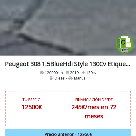
Peugeot 308 1.5BlueHdi Style 130Cv Etiqueta Medioambiental C
120000km -
2019 -
130cv
Diesel -
Manual
TU PRECIO
FINANCIACIÓN DESDE
12500€
245€/mes en 72
meses
Precio anterior - 12950€