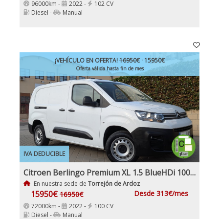
96000km -
2022 -
102 CV
Diesel -
Manual
¡VEHÍCULO EN OFERTA!
16950€
· 15950€
Oferta válida hasta fin de mes
IVA DEDUCIBLE
Citroen Berlingo Premium XL 1.5 BlueHDi 100Cv Etiqueta C IVA Garantía Incl Nacional
En nuestra sede de
Torrejón de Ardoz
15950€
Desde 313€/mes
16950€
72000km -
2022 -
100 CV
Diesel -
Manual