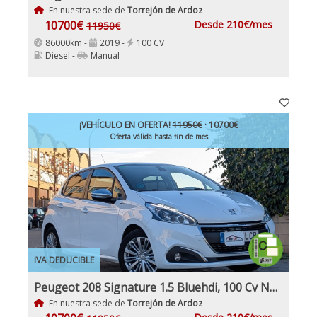
En nuestra sede de
Torrejón de Ardoz
10700€
Desde 210€/mes
11950€
86000km -
2019 -
100 CV
Diesel -
Manual
¡VEHÍCULO EN OFERTA!
11950€
· 10700€
Oferta válida hasta fin de mes
IVA DEDUCIBLE
Peugeot 208 Signature 1.5 Bluehdi, 100 Cv Nacional 1Dueño Etiqueta C IVA y Garantía Incl
En nuestra sede de
Torrejón de Ardoz