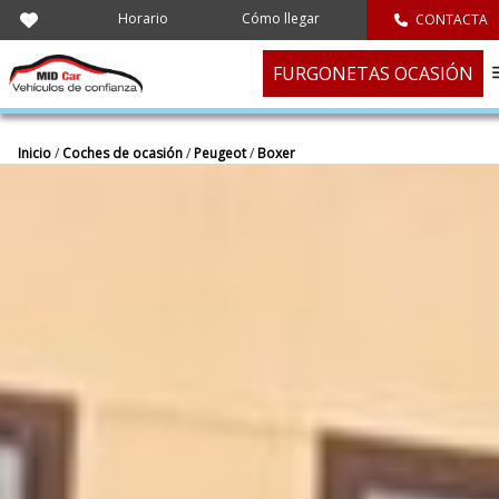
Horario
Cómo llegar
CONTACTA
FURGONETAS OCASIÓN
Inicio
/
Coches de ocasión
/
Peugeot
/
Boxer