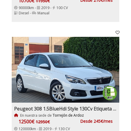
10700€
Desde 210€/mes
11950€
90000km -
2019 -
100 CV
Diesel -
Manual
Peugeot 308 1.5BlueHdi Style 130Cv Etiqueta Medioambiental C
En nuestra sede de
Torrejón de Ardoz
12500€
Desde 245€/mes
12950€
120000km -
2019 -
130 CV