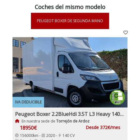
Coches del mismo modelo
PEUGEOT BOXER DE SEGUNDA MANO
IVA DEDUCIBLE
Peugeot Boxer 2.2BlueHdi 3.5T L3 Heavy 140Cv Cabina IVA y garantía Etiqueta C
En nuestra sede de
Torrejón de Ardoz
18950€
Desde 372€/mes
156000km -
2020 -
140 CV