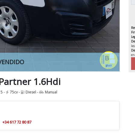
Re
Fi
Le
De
la
De
en
VENDIDO
IVA 
Partner 1.6Hdi
5 -
75cv -
Diesel -
Manual
+34 617 72 80 87