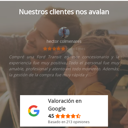
Nuestros clientes nos avalan
hector colmenares
Hace 1 mes
Compré una Ford Transit en este concesionario y la
experiencia fue muy positiva. Todo el personal fue muy
amable, profesional y atento en todo momento. Además,
la gestión de la compra fue muy rápida y...
Valoración en
Google
4.5
Basado en 213 opiniones