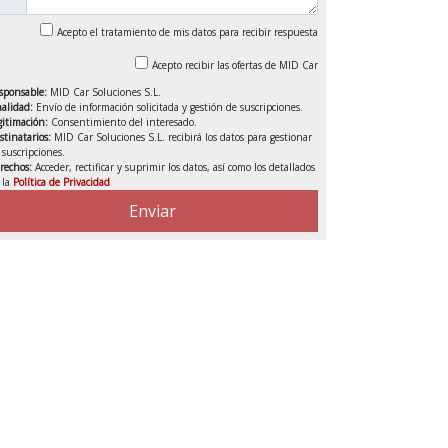
Acepto el tratamiento de mis datos para recibir respuesta
Acepto recibir las ofertas de MID Car
sponsable:
MID Car Soluciones S.L.
nalidad:
Envío de información solicitada y gestión de suscripciones.
gitimación:
Consentimiento del interesado.
stinatarios:
MID Car Soluciones S.L. recibirá los datos para gestionar
s suscripciones.
rechos:
Acceder, rectificar y suprimir los datos, así como los detallados
 la
Política de Privacidad
VENDIDO
Enviar
DEDUCIBLE