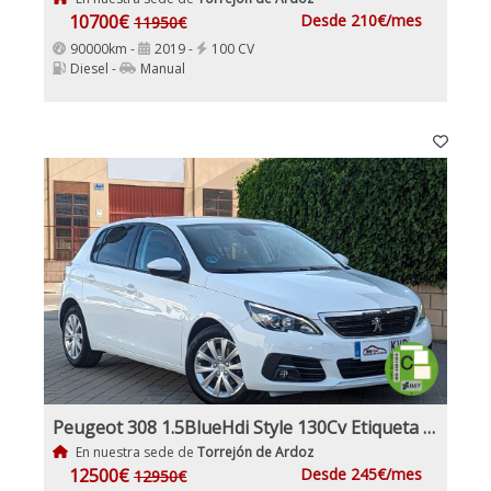
10700€
Desde 210€/mes
11950€
90000km -
2019 -
100 CV
Diesel -
Manual
Peugeot 308 1.5BlueHdi Style 130Cv Etiqueta Medioambiental C
En nuestra sede de
Torrejón de Ardoz
12500€
Desde 245€/mes
12950€