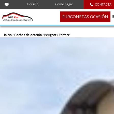
Horario
Cómo llegar
CONTACTA
FURGONETAS OCASIÓN
Inicio
/
Coches de ocasión
/
Peugeot
/
Partner