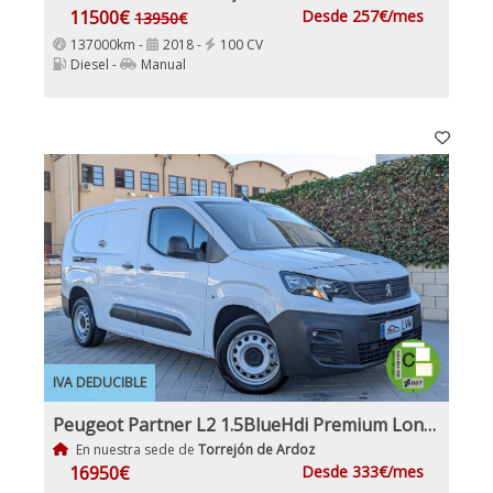
11500€
Desde 257€/mes
13950€
137000km -
2018 -
100 CV
Diesel -
Manual
IVA DEDUCIBLE
Peugeot Partner L2 1.5BlueHdi Premium Long IVA y Garantía Inc Nacional
En nuestra sede de
Torrejón de Ardoz
16950€
Desde 333€/mes