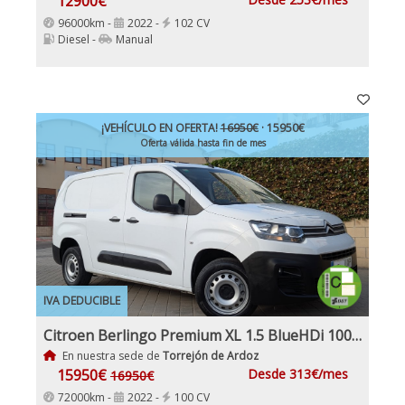
12900€
96000km -
2022 -
102 CV
Diesel -
Manual
¡VEHÍCULO EN OFERTA!
16950€
· 15950€
Oferta válida hasta fin de mes
IVA DEDUCIBLE
Citroen Berlingo Premium XL 1.5 BlueHDi 100Cv Etiqueta C IVA Garantía Incl Nacional
En nuestra sede de
Torrejón de Ardoz
15950€
Desde 313€/mes
16950€
72000km -
2022 -
100 CV