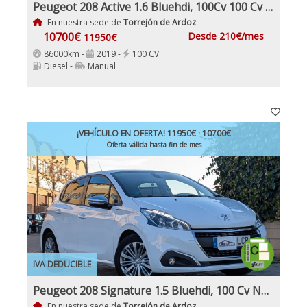
Peugeot 208 Active 1.6 Bluehdi, 100Cv 100 Cv Nacional 1Dueño Etiqueta C IVA y Garantía Incl
En nuestra sede de
Torrejón de Ardoz
10700€
Desde 210€/mes
11950€
86000km -
2019 -
100 CV
Diesel -
Manual
¡VEHÍCULO EN OFERTA!
11950€
· 10700€
Oferta válida hasta fin de mes
IVA DEDUCIBLE
Peugeot 208 Signature 1.5 Bluehdi, 100 Cv Nacional 1Dueño Etiqueta C IVA y Garantía Incl
En nuestra sede de
Torrejón de Ardoz