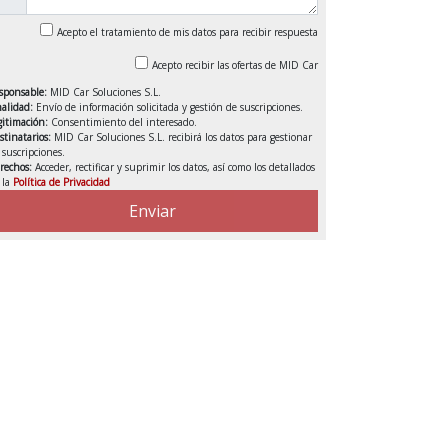
Acepto el tratamiento de mis datos para recibir respuesta
Acepto recibir las ofertas de MID Car
sponsable:
MID Car Soluciones S.L.
nalidad:
Envío de información solicitada y gestión de suscripciones.
gitimación:
Consentimiento del interesado.
stinatarios:
MID Car Soluciones S.L. recibirá los datos para gestionar
s suscripciones.
rechos:
Acceder, rectificar y suprimir los datos, así como los detallados
 la
Política de Privacidad
VENDIDO
Enviar
DEDUCIBLE