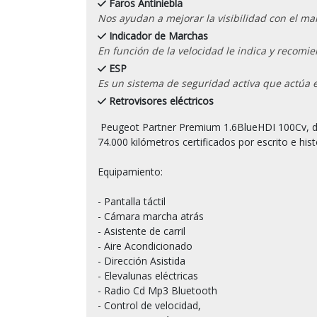
Faros Antiniebla
Nos ayudan a mejorar la visibilidad con el mal 
Indicador de Marchas
En función de la velocidad le indica y recom
ESP
Es un sistema de seguridad activa que actúa 
Retrovisores eléctricos
 Peugeot Partner Premium 1.6BlueHDI 100Cv, del  Año 17/12/ 2019, Etiqueta Medioambiental C con  
74.000 kilómetros certificados por escrito e hist
Equipamiento:

- Pantalla táctil

- Cámara marcha atrás

- Asistente de carril

- Aire Acondicionado

- Dirección Asistida

- Elevalunas eléctricas

- Radio Cd Mp3 Bluetooth

- Control de velocidad,
