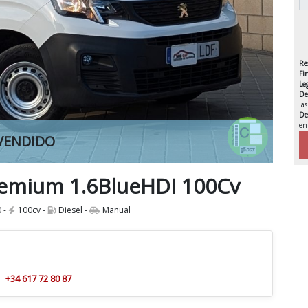
Re
Fi
Le
De
la
De
en
VENDIDO
IVA 
remium 1.6BlueHDI 100Cv
 -
100cv -
Diesel -
Manual
+34 617 72 80 87