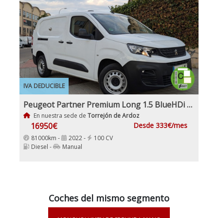
IVA DEDUCIBLE
Peugeot Partner Premium Long 1.5 BlueHDi 100Cv Etiqueta C IVA y Garantía Incl
En nuestra sede de
Torrejón de Ardoz
16950€
Desde 333€/mes
81000km -
2022 -
100 CV
Diesel -
Manual
Coches del mismo segmento