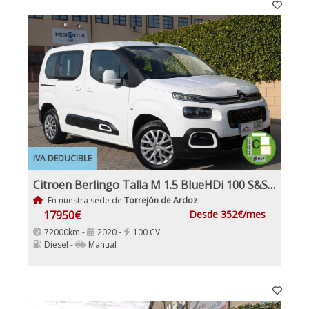
IVA DEDUCIBLE
Citroen Berlingo Talla M 1.5 BlueHDi 100 S&S FEEL monovolumen IVA y Garantía Inc Etiqueta Medioambiental C
En nuestra sede de
Torrejón de Ardoz
17950€
Desde 352€/mes
72000km -
2020 -
100 CV
Diesel -
Manual