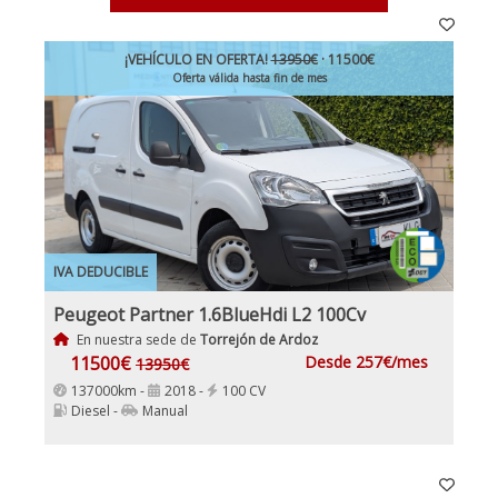
¡VEHÍCULO EN OFERTA!
13950€
· 11500€
Oferta válida hasta fin de mes
IVA DEDUCIBLE
Peugeot Partner 1.6BlueHdi L2 100Cv
En nuestra sede de
Torrejón de Ardoz
11500€
Desde 257€/mes
13950€
137000km -
2018 -
100 CV
Diesel -
Manual