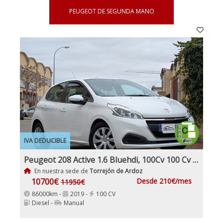
PEUGEOT DE SEGUNDA MANO
IVA DEDUCIBLE
Peugeot 208 Active 1.6 Bluehdi, 100Cv 100 Cv Nacional 1Dueño Etiqueta C IVA y Garantía Incl
En nuestra sede de
Torrejón de Ardoz
10700€
Desde 210€/mes
11950€
86000km -
2019 -
100 CV
Diesel -
Manual