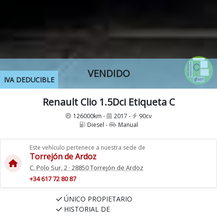
VENDIDO
IVA DEDUCIBLE
Renault Clio 1.5Dci Etiqueta C
126000km -
2017 -
90cv
Diesel -
Manual
Este vehículo pertenece a nuestra sede de
Torrejón de Ardoz
C. Polo Sur, 2 · 28850 Torrejón de Ardoz
+34 617 72 80 87
ÚNICO PROPIETARIO
HISTORIAL DE