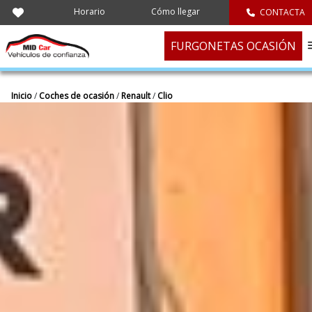
Horario
Cómo llegar
CONTACTA
FURGONETAS OCASIÓN
Inicio
/
Coches de ocasión
/
Renault
/
Clio