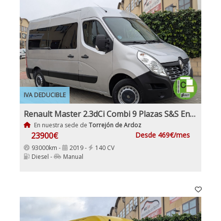
IVA DEDUCIBLE
Renault Master 2.3dCi Combi 9 Plazas S&S Energy L2h2 3500 Dci 140cv E6 IVA y Garantía Incl Etiqueta C
En nuestra sede de
Torrejón de Ardoz
23900€
Desde 469€/mes
93000km -
2019 -
140 CV
Diesel -
Manual