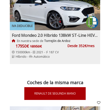
IVA DEDUCIBLE
Ford Mondeo 2.0 Híbrido 138kW ST-Line HEV AT SB Etiqueta medioambiental ECO Nacional 1Dueño con IVA y Garantía
En nuestra sede de
Torrejón de Ardoz
17950€
Desde 352€/mes
18950€
150000km -
2021 -
187 CV
Híbrido -
Automático
Coches de la misma marca
RENAULT DE SEGUNDA MANO