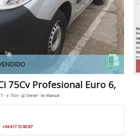
Re
Fi
Le
De
la
De
en
VENDIDO
IVA 
i 75Cv Profesional Euro 6,
7 -
75cv -
Diesel -
Manual
+34 617 72 80 87