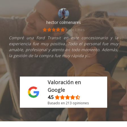
hector colmenares
Hace 1 mes
Compré una Ford Transit en este concesionario y la
experiencia fue muy positiva. Todo el personal fue muy
amable, profesional y atento en todo momento. Además,
la gestión de la compra fue muy rápida y...
Valoración en
Google
4.5
Basado en 213 opiniones