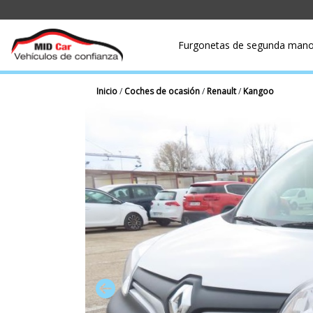
Furgonetas de segunda man
Inicio
/
Coches de ocasión
/
Renault
/
Kangoo