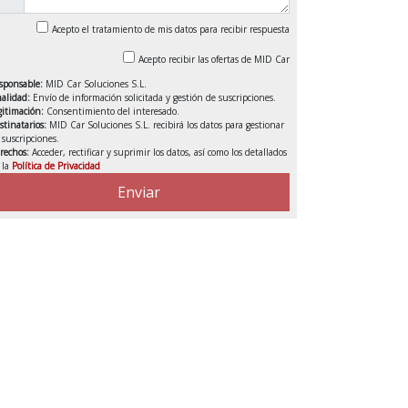
Acepto el tratamiento de mis datos para recibir respuesta
Acepto recibir las ofertas de MID Car
sponsable:
MID Car Soluciones S.L.
nalidad:
Envío de información solicitada y gestión de suscripciones.
gitimación:
Consentimiento del interesado.
stinatarios:
MID Car Soluciones S.L. recibirá los datos para gestionar
s suscripciones.
rechos:
Acceder, rectificar y suprimir los datos, así como los detallados
 la
Política de Privacidad
VENDIDO
Enviar
DEDUCIBLE