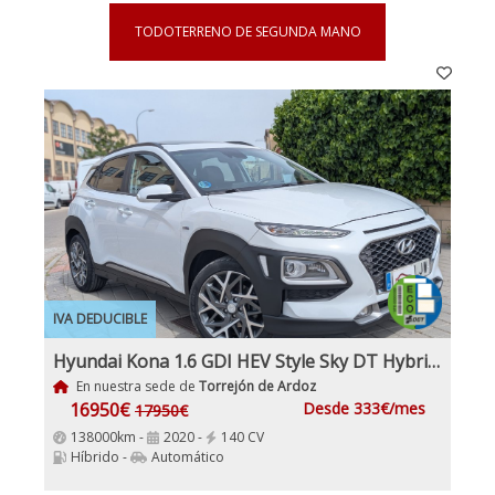
TODOTERRENO DE SEGUNDA MANO
IVA DEDUCIBLE
Hyundai Kona 1.6 GDI HEV Style Sky DT Hybrido Etiqueta ECO IVA y Garantía Incl
En nuestra sede de
Torrejón de Ardoz
16950€
Desde 333€/mes
17950€
138000km -
2020 -
140 CV
Híbrido -
Automático