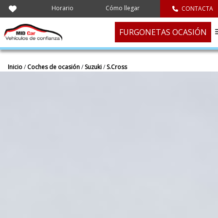
Horario
Cómo llegar
CONTACTA
FURGONETAS OCASIÓN
Inicio
/
Coches de ocasión
/
Suzuki
/
S.Cross