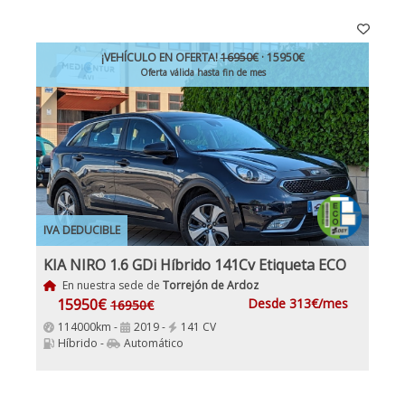
¡VEHÍCULO EN OFERTA!
16950€
· 15950€
Oferta válida hasta fin de mes
IVA DEDUCIBLE
KIA NIRO 1.6 GDi Híbrido 141Cv Etiqueta ECO
En nuestra sede de
Torrejón de Ardoz
15950€
Desde 313€/mes
16950€
114000km -
2019 -
141 CV
Híbrido -
Automático