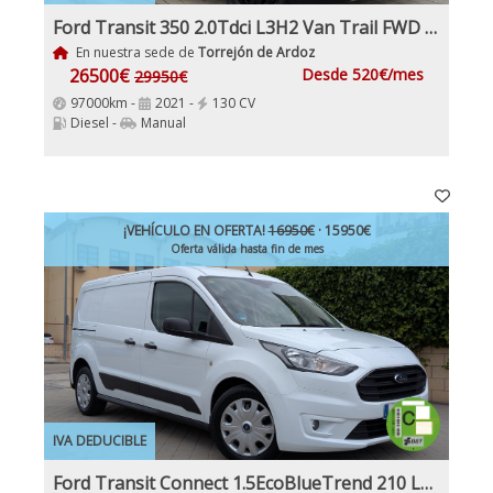
Ford Transit 350 2.0Tdci L3H2 Van Trail FWD MHEV furgón FWD 130Cv, 6 Velocidades, Etiqueta medioambiental ECO
En nuestra sede de
Torrejón de Ardoz
26500€
Desde 520€/mes
29950€
97000km -
2021 -
130 CV
Diesel -
Manual
¡VEHÍCULO EN OFERTA!
16950€
· 15950€
Oferta válida hasta fin de mes
IVA DEDUCIBLE
Ford Transit Connect 1.5EcoBlueTrend 210 L2 4 Puertas 120Cv IVA y Garantía Inc Etiqueta C