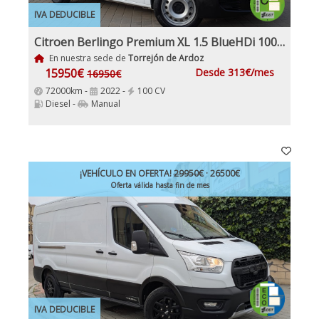
IVA DEDUCIBLE
Citroen Berlingo Premium XL 1.5 BlueHDi 100Cv Etiqueta C IVA Garantía Incl Nacional
En nuestra sede de
Torrejón de Ardoz
15950€
Desde 313€/mes
16950€
72000km -
2022 -
100 CV
Diesel -
Manual
¡VEHÍCULO EN OFERTA!
29950€
· 26500€
Oferta válida hasta fin de mes
IVA DEDUCIBLE