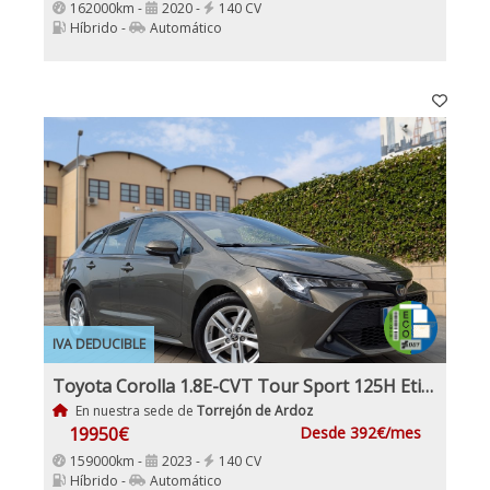
162000km -
2020 -
140 CV
Híbrido -
Automático
IVA DEDUCIBLE
Toyota Corolla 1.8E-CVT Tour Sport 125H Etiqueta ECO Nacional IVA y Garantía Incl
En nuestra sede de
Torrejón de Ardoz
19950€
Desde 392€/mes
159000km -
2023 -
140 CV
Híbrido -
Automático