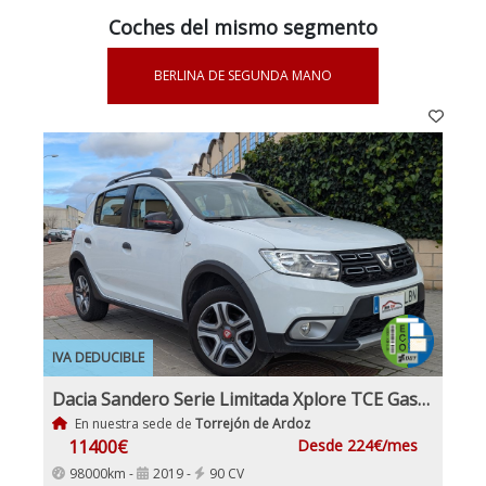
Coches del mismo segmento
BERLINA DE SEGUNDA MANO
IVA DEDUCIBLE
Dacia Sandero Serie Limitada Xplore TCE Gasolina y GLP
En nuestra sede de
Torrejón de Ardoz
11400€
Desde 224€/mes
98000km -
2019 -
90 CV