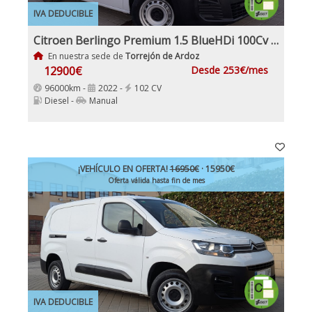
IVA DEDUCIBLE
Citroen Berlingo Premium 1.5 BlueHDi 100Cv IVA y Garantía Inc Nacional 1Dueño
En nuestra sede de
Torrejón de Ardoz
12900€
Desde 253€/mes
96000km -
2022 -
102 CV
Diesel -
Manual
¡VEHÍCULO EN OFERTA!
16950€
· 15950€
Oferta válida hasta fin de mes
IVA DEDUCIBLE