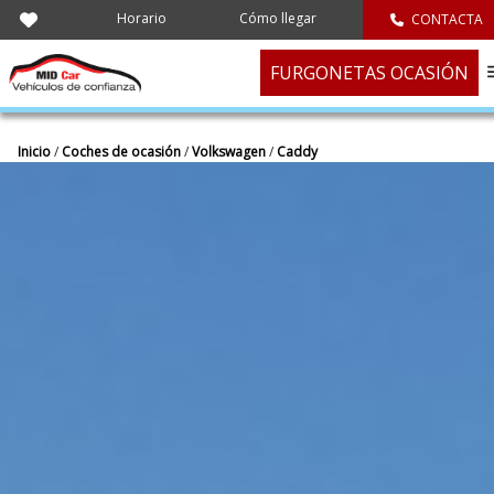
Horario
Cómo llegar
CONTACTA
FURGONETAS OCASIÓN
Inicio
/
Coches de ocasión
/
Volkswagen
/
Caddy