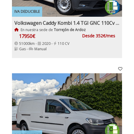
IVA DEDUCIBLE
Volkswagen Caddy Kombi 1.4 TGI GNC 110Cv Etiqueta ECO IVA y garantía Inc Nacional Pocos km
En nuestra sede de
Torrejón de Ardoz
17950€
Desde 352€/mes
51000km -
2020 -
110 CV
Gas -
Manual