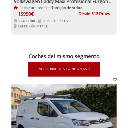
Volkswagen Caddy Maxi Profesional Furgón 2.0 TDI Etiqueta C IVA y Garantía Incl 4x4Motion
En nuestra sede de
Torrejón de Ardoz
15950€
Desde 313€/mes
134000km -
2019 -
122 CV
Diesel -
Manual
Coches del mismo segmento
INDUSTRIAL DE SEGUNDA MANO