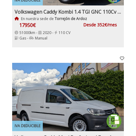
IVA DEDUCIBLE
Volkswagen Caddy Kombi 1.4 TGI GNC 110Cv Etiqueta ECO IVA y garantía Inc Nacional Pocos km
En nuestra sede de
Torrejón de Ardoz
17950€
Desde 352€/mes
51000km -
2020 -
110 CV
Gas -
Manual
IVA DEDUCIBLE