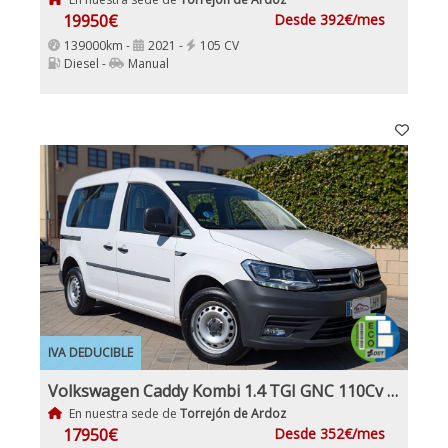
19950€
Desde 392€/mes
139000km -
2021 -
105 CV
Diesel -
Manual
IVA DEDUCIBLE
Volkswagen Caddy Kombi 1.4 TGI GNC 110Cv Etiqueta ECO IVA y garantía Inc Nacional Pocos km
En nuestra sede de
Torrejón de Ardoz
17950€
Desde 352€/mes