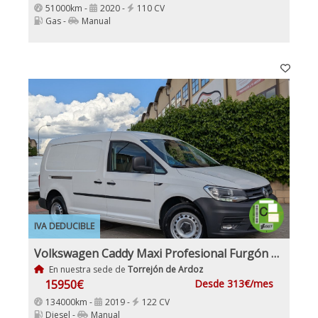
51000km -
2020 -
110 CV
Gas -
Manual
IVA DEDUCIBLE
Volkswagen Caddy Maxi Profesional Furgón 2.0 TDI Etiqueta C IVA y Garantía Incl 4x4Motion
En nuestra sede de
Torrejón de Ardoz
15950€
Desde 313€/mes
134000km -
2019 -
122 CV
Diesel -
Manual