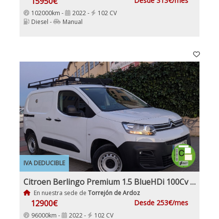
15950€
Desde 313€/mes
102000km -
2022 -
102 CV
Diesel -
Manual
IVA DEDUCIBLE
Citroen Berlingo Premium 1.5 BlueHDi 100Cv IVA y Garantía Inc Nacional 1Dueño
En nuestra sede de
Torrejón de Ardoz
12900€
Desde 253€/mes
96000km -
2022 -
102 CV