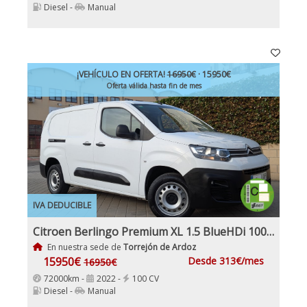
Diesel -
Manual
¡VEHÍCULO EN OFERTA!
16950€
· 15950€
Oferta válida hasta fin de mes
IVA DEDUCIBLE
Citroen Berlingo Premium XL 1.5 BlueHDi 100Cv Etiqueta C IVA Garantía Incl Nacional
En nuestra sede de
Torrejón de Ardoz
15950€
Desde 313€/mes
16950€
72000km -
2022 -
100 CV
Diesel -
Manual