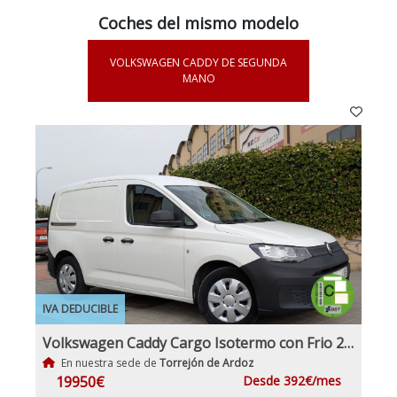
Coches del mismo modelo
VOLKSWAGEN CADDY DE SEGUNDA
MANO
IVA DEDUCIBLE
Volkswagen Caddy Cargo Isotermo con Frio 2.0Tdi 102Cv Nuevo Modelo IVA y Garantía Inc Nacional
En nuestra sede de
Torrejón de Ardoz
19950€
Desde 392€/mes