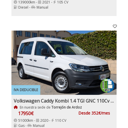
139000km -
2021 -
105 CV
Diesel -
Manual
IVA DEDUCIBLE
Volkswagen Caddy Kombi 1.4 TGI GNC 110Cv Etiqueta ECO IVA y garantía Inc Nacional Pocos km
En nuestra sede de
Torrejón de Ardoz
17950€
Desde 352€/mes
51000km -
2020 -
110 CV
Gas -
Manual