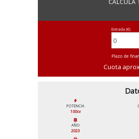
CALCULA 
Entrada (€)
Plazo de fina
Cuota apro
Dat
POTENCIA
100cv
AÑO
2023