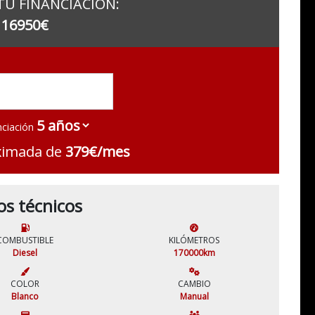
TU FINANCIACIÓN:
16950€
nciación
ximada de
379€/mes
os técnicos
COMBUSTIBLE
KILÓMETROS
Diesel
170000km
COLOR
CAMBIO
Blanco
Manual