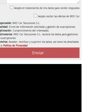
Acepto el tratamiento de mis datos para recibir respuesta
Acepto recibir las ofertas de MID Car
sponsable:
MID Car Soluciones S.L.
nalidad:
Envío de información solicitada y gestión de suscripciones.
gitimación:
Consentimiento del interesado.
stinatarios:
MID Car Soluciones S.L. recibirá los datos para gestionar
s suscripciones.
rechos:
Acceder, rectificar y suprimir los datos, así como los detallados
 la
Política de Privacidad
Enviar
DEDUCIBLE