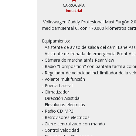
CARROCERÍA
Industrial
 Volkswagen Caddy Profesional Maxi Furgón 2.0Tdi 110Cv 6Velocidades, del  11/05/2023, Etiqueta 
medioambiental C, con 170.000 kilómetros certif
Equipamiento:

- Asistente de aviso de salida del carril Lane Ass
- Asistente de frenada de emergencia Front Assi
- Cámara de marcha atrás Rear View

- Radio "Composition" con pantalla táctil a colo
- Regulador de velocidad incl. limitador de la vel
- Volante multifunción

- Puerta Lateral

- Climatizador

- Dirección Asistida

- Elevalunas eléctricas

- Radio CD MP3

- Retrovisores eléctricos

- Cierre centralizado con mando

- Control velocidad
