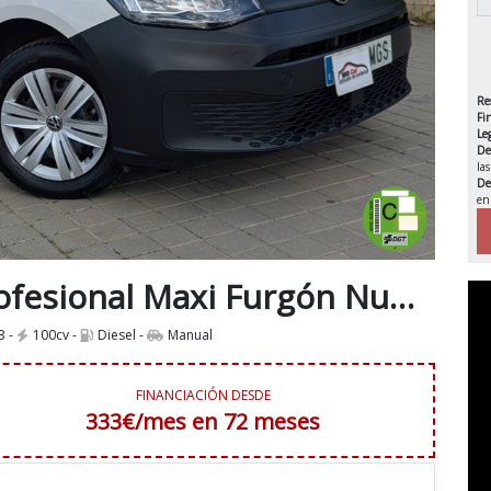
Re
Fi
Le
De
la
De
en
IVA 
Volkswagen Caddy Profesional Maxi Furgón Nuevo Modelo 2.0Tdi 110Cv 6Velocidades IVA y Garantía Incl Etiqueta C
3 -
100cv -
Diesel -
Manual
FINANCIACIÓN DESDE
333€/mes en 72 meses