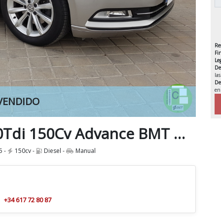
Re
Fi
Le
De
la
De
en
VENDIDO
IVA 
Volkswagen Passat 2.0Tdi 150Cv Advance BMT B8
5 -
150cv -
Diesel -
Manual
+34 617 72 80 87