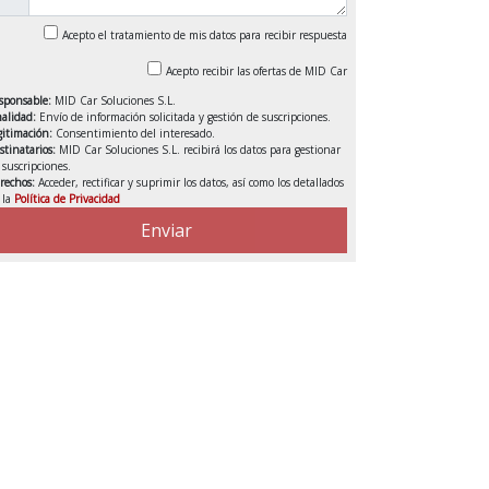
Acepto el tratamiento de mis datos para recibir respuesta
Acepto recibir las ofertas de MID Car
sponsable:
MID Car Soluciones S.L.
nalidad:
Envío de información solicitada y gestión de suscripciones.
gitimación:
Consentimiento del interesado.
stinatarios:
MID Car Soluciones S.L. recibirá los datos para gestionar
s suscripciones.
rechos:
Acceder, rectificar y suprimir los datos, así como los detallados
 la
Política de Privacidad
VENDIDO
Enviar
DEDUCIBLE