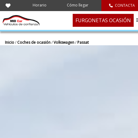
Horario
Cómo llegar
CONTACTA
FURGONETAS OCASIÓN
Inicio
/
Coches de ocasión
/
Volkswagen
/
Passat