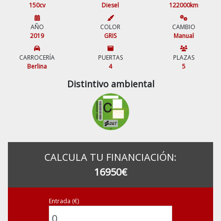
150cv
Diesel
122000km
AÑO
COLOR
CAMBIO
2019
GRIS
Manual
CARROCERÍA
PUERTAS
PLAZAS
Berlina
4
5
Distintivo ambiental
CALCULA TU FINANCIACIÓN:
16950€
Entrada (€)