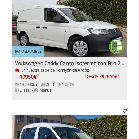
IVA DEDUCIBLE
Volkswagen Caddy Cargo Isotermo con Frio 2.0Tdi 102Cv Nuevo Modelo IVA y Garantía Inc Nacional
En nuestra sede de
Torrejón de Ardoz
19950€
Desde 392€/mes
139000km -
2021 -
105 CV
Diesel -
Manual