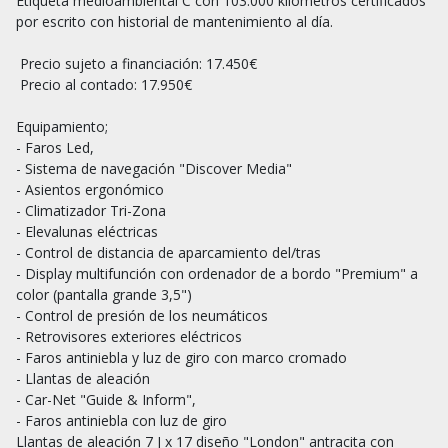
Etiqueta medioambiental C con 103.000 kilómetros certificados 
por escrito con historial de mantenimiento al día.

 Precio sujeto a financiación: 17.450€

 Precio al contado: 17.950€

Equipamiento;

- Faros Led,

- Sistema de navegación "Discover Media"

- Asientos ergonómico

- Climatizador Tri-Zona

- Elevalunas eléctricas

- Control de distancia de aparcamiento del/tras

- Display multifunción con ordenador de a bordo "Premium" a 
color (pantalla grande 3,5")

- Control de presión de los neumáticos

- Retrovisores exteriores eléctricos

- Faros antiniebla y luz de giro con marco cromado

- Llantas de aleación

- Car-Net "Guide & Inform",

- Faros antiniebla con luz de giro

Llantas de aleación 7 J x 17 diseño "London" antracita con 