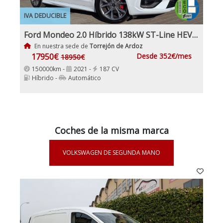
IVA DEDUCIBLE
Ford Mondeo 2.0 Híbrido 138kW ST-Line HEV AT SB Etiqueta medioambiental ECO Nacional 1Dueño con IVA y Garantía
En nuestra sede de
Torrejón de Ardoz
17950€
Desde 352€/mes
18950€
150000km -
2021 -
187 CV
Híbrido -
Automático
Coches de la misma marca
VOLKSWAGEN DE SEGUNDA MANO