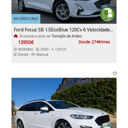
IVA DEDUCIBLE
Ford Focus SB 1.5EcoBlue 120Cv 6 Velocidades 5 Puertas, Etiqueta Medioambiental C IVA y garantía Inc Nacional
En nuestra sede de
Torrejón de Ardoz
13950€
Desde 274€/mes
85000km -
2020 -
120 CV
Diesel -
Manual