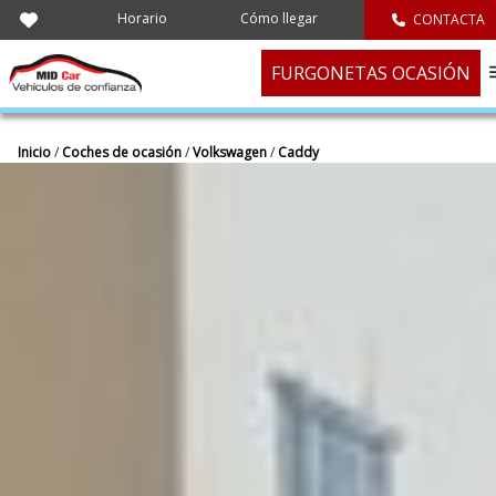
Horario
Cómo llegar
CONTACTA
FURGONETAS OCASIÓN
Inicio
/
Coches de ocasión
/
Volkswagen
/
Caddy