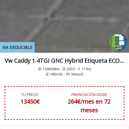
IVA DEDUCIBLE
Vw Caddy 1.4TGI GNC Hybrid Etiqueta ECO 110Cv IVA y Garantía Incl Nacional
104000km -
2020 -
110cv
Híbrido -
Manual
TU PRECIO
FINANCIACIÓN DESDE
13450€
264€/mes en 72
meses