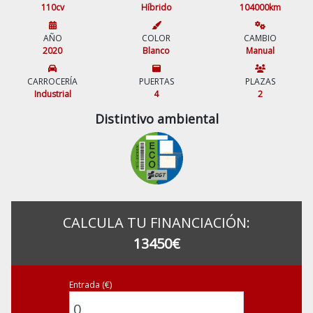
110cv
Híbrido
104000km
AÑO
COLOR
CAMBIO
2020
Blanco
Manual
CARROCERÍA
PUERTAS
PLAZAS
Industrial
4
2
Distintivo ambiental
CALCULA TU FINANCIACIÓN:
13450€
Entrada (€)