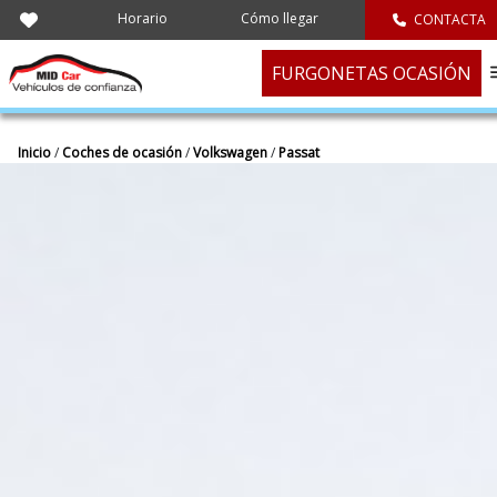
Horario
Cómo llegar
CONTACTA
FURGONETAS OCASIÓN
Inicio
/
Coches de ocasión
/
Volkswagen
/
Passat