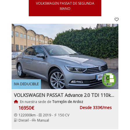
VOLKSWAGEN PASSAT DE SEGUNDA
MANO
IVA DEDUCIBLE
VOLKSWAGEN PASSAT Advance 2.0 TDI 110kW (150CV)
En nuestra sede de
Torrejón de Ardoz
16950€
Desde 333€/mes
122000km -
2019 -
150 CV
Diesel -
Manual