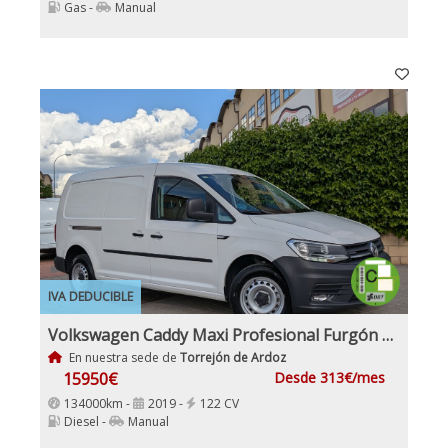
Gas -
Manual
IVA DEDUCIBLE
Volkswagen Caddy Maxi Profesional Furgón 2.0 TDI Etiqueta C IVA y Garantía Incl 4x4Motion
En nuestra sede de
Torrejón de Ardoz
15950€
Desde 313€/mes
134000km -
2019 -
122 CV
Diesel -
Manual