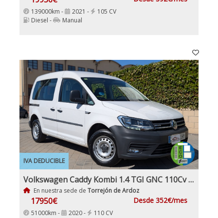
139000km -
2021 -
105 CV
Diesel -
Manual
IVA DEDUCIBLE
Volkswagen Caddy Kombi 1.4 TGI GNC 110Cv Etiqueta ECO IVA y garantía Inc Nacional Pocos km
En nuestra sede de
Torrejón de Ardoz
17950€
Desde 352€/mes
51000km -
2020 -
110 CV