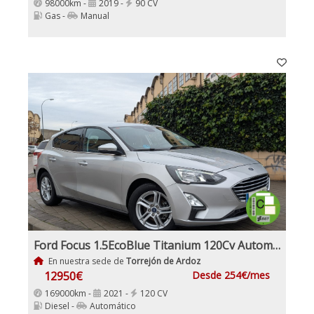
98000km -
2019 -
90 CV
Gas -
Manual
Ford Focus 1.5EcoBlue Titanium 120Cv Automático
En nuestra sede de
Torrejón de Ardoz
12950€
Desde 254€/mes
169000km -
2021 -
120 CV
Diesel -
Automático