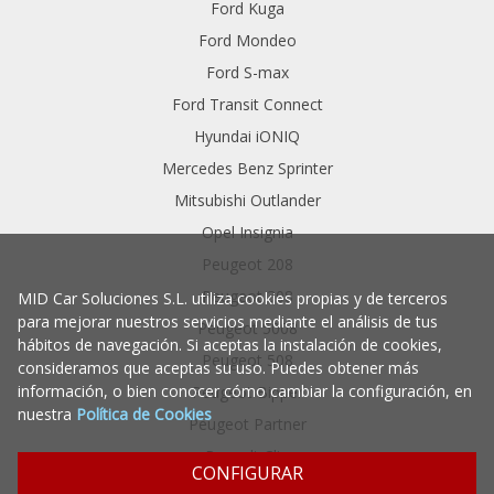
Ford Kuga
Ford Mondeo
Ford S-max
Ford Transit Connect
Hyundai iONIQ
Mercedes Benz Sprinter
Mitsubishi Outlander
Opel Insignia
Peugeot 208
Peugeot 308
MID Car Soluciones S.L. utiliza cookies propias y de terceros
para mejorar nuestros servicios mediante el análisis de tus
Peugeot 5008
hábitos de navegación. Si aceptas la instalación de cookies,
Peugeot 508
consideramos que aceptas su uso. Puedes obtener más
información, o bien conocer cómo cambiar la configuración, en
Peugeot Bipper
nuestra
Política de Cookies
Peugeot Partner
Renault Clio
CONFIGURAR
Renault Espace