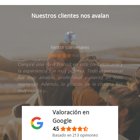
Nuestros clientes nos avalan
hector colmenares
Hace 1 mes
Compré una Ford Transit en este concesionario y
la experiencia fue muy positiva. Todo el personal
fue muy amable, profesional y atento en todo
momento. Además, la gestión de la compra fue
muy rápida y...
Valoración en
Google
4.5
Basado en 213 opiniones