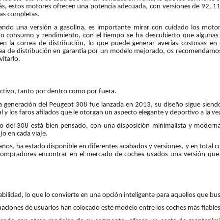
s, estos motores ofrecen una potencia adecuada, con versiones de 92, 11
as completas.
ando una versión a gasolina, es importante mirar con cuidado los motor
jo consumo y rendimiento, con el tiempo se ha descubierto que algunas
 en la correa de distribución, lo que puede generar averías costosas e
rea de distribución en garantía por un modelo mejorado, os recomendamos 
itarlo.
activo, tanto por dentro como por fuera.
generación del Peugeot 308 fue lanzada en 2013, su diseño sigue siendo
al y los faros afilados que le otorgan un aspecto elegante y deportivo a la ve
lo del 308 está bien pensado, con una disposición minimalista y moderna.
jo en cada viaje.
 años, ha estado disponible en diferentes acabados y versiones, y en total c
os compradores encontrar en el mercado de coches usados una versión qu
abilidad, lo que lo convierte en una opción inteligente para aquellos que
uaciones de usuarios han colocado este modelo entre los coches más fiables