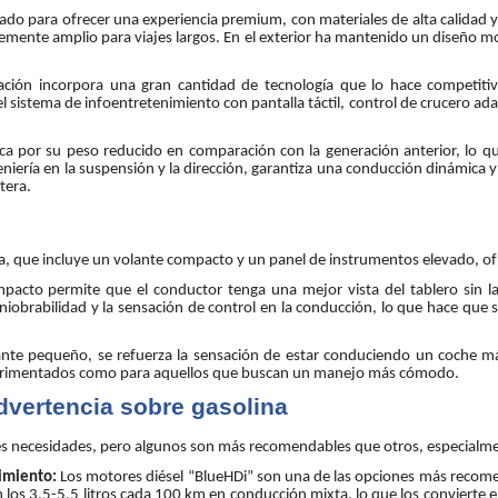
eñado para ofrecer una experiencia premium, con materiales de alta calidad 
ntemente amplio para viajes largos. En el exterior ha mantenido un diseño 
ción incorpora una gran cantidad de tecnología que lo hace competit
l sistema de infoentretenimiento con pantalla táctil, control de crucero ada
a por su peso reducido en comparación con la generación anterior, lo que
iería en la suspensión y la dirección, garantiza una conducción dinámica y 
tera.
rca, que incluye un volante compacto y un panel de instrumentos elevado, o
pacto permite que el conductor tenga una mejor vista del tablero sin l
obrabilidad y la sensación de control en la conducción, lo que hace que 
nte pequeño, se refuerza la sensación de estar conduciendo un coche má
xperimentados como para aquellos que buscan un manejo más cómodo.
advertencia sobre gasolina
 necesidades, pero algunos son más recomendables que otros, especialmente 
imiento:
Los motores diésel “BlueHDi” son una de las opciones más recome
los 3,5-5,5 litros cada 100 km en conducción mixta, lo que los convierte e