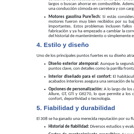
largos o buscan ahorrar en combustible. Ademá
una conducción cómoda en carretera y con carg
Motores gasolina PureTech:
Si estás consider
motores fueron muy bien recibidos por su ba
importantes. Estos problemas incluyen fallos
fabricación y ya ha empezado a cambiar la cor
del historial de mantenimiento o simplemente ev
4. Estilo y diseño
Uno de los principales puntos fuertes es su diseño atr
Diseño exterior atemporal:
Aunque la segunda 
puntos clave, con detalles como la parrilla front
Interior diseñado para el confort:
El habitácu
acabados interiores asegura una sensación de lu
Opciones de personalización:
A lo largo de los
Allure, GT, GTi y Gti270, lo que permite a l
confort, deportividad o tecnología.
5. Fiabilidad y durabilidad
El 308 se ha ganado una merecida reputación por su fi
Historial de fiabilidad:
Diversos estudios y eval