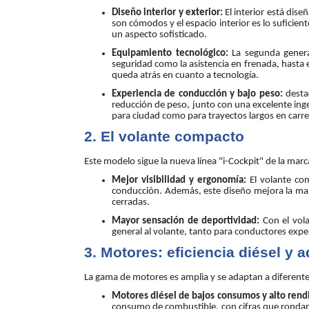
Diseño interior y exterior:
El interior está dis
son cómodos y el espacio interior es lo suficie
un aspecto sofisticado.
Equipamiento tecnológico:
La segunda genera
seguridad como la asistencia en frenada, hasta e
queda atrás en cuanto a tecnología.
Experiencia de conducción y bajo peso:
destac
reducción de peso, junto con una excelente ingen
para ciudad como para trayectos largos en carre
2. El volante compacto
Este modelo sigue la nueva línea "i-Cockpit" de la ma
Mejor visibilidad y ergonomía:
El volante com
conducción. Además, este diseño mejora la mani
cerradas.
Mayor sensación de deportividad:
Con el vola
general al volante, tanto para conductores e
3. Motores: eficiencia diésel y 
La gama de motores es amplia y se adaptan a diferentes
Motores diésel de bajos consumos y alto rend
consumo de combustible, con cifras que rondan 