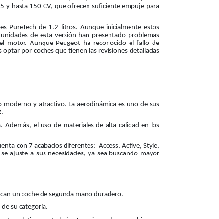
5 y hasta 150 CV, que ofrecen suficiente empuje para
es PureTech de 1.2 litros. Aunque inicialmente estos
 unidades de esta versión han presentado problemas
n el motor. Aunque Peugeot ha reconocido el fallo de
optar por coches que tienen las revisiones detalladas
 moderno y atractivo. La aerodinámica es uno de sus
z.
 Además, el uso de materiales de alta calidad en los
uenta con 7 acabados diferentes: Access, Active, Style,
e se ajuste a sus necesidades, ya sea buscando mayor
 buscan un coche de segunda mano duradero.
 de su categoría.