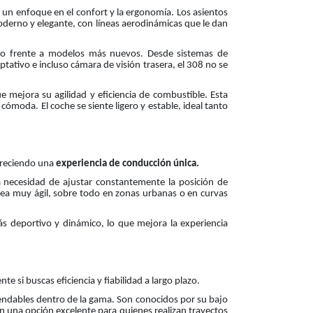
y un enfoque en el confort y la ergonomía. Los asientos
moderno y elegante, con líneas aerodinámicas que le dan
ivo frente a modelos más nuevos. Desde sistemas de
ptativo e incluso cámara de visión trasera, el 308 no se
 mejora su agilidad y eficiencia de combustible. Esta
cómoda. El coche se siente ligero y estable, ideal tanto
freciendo una
experiencia de conducción única.
a necesidad de ajustar constantemente la posición de
sea muy ágil, sobre todo en zonas urbanas o en curvas
s deportivo y dinámico, lo que mejora la experiencia
si buscas eficiencia y fiabilidad a largo plazo.
ndables dentro de la gama. Son conocidos por su bajo
n una opción excelente para quienes realizan trayectos